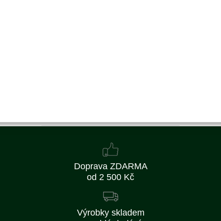
Nahrazuje originální číslo:
16100-ZDJ-014
820 Kč
677 Kč bez DPH
Koupit
Skladem
Doprava ZDARMA
od 2 500 Kč
Výrobky skladem