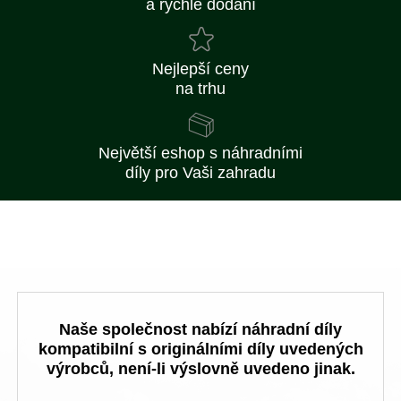
a rychlé dodání
Nejlepší ceny
na trhu
Největší eshop s náhradními
díly pro Vaši zahradu
Naše společnost nabízí náhradní díly
kompatibilní s originálními díly uvedených
výrobců, není-li výslovně uvedeno jinak.