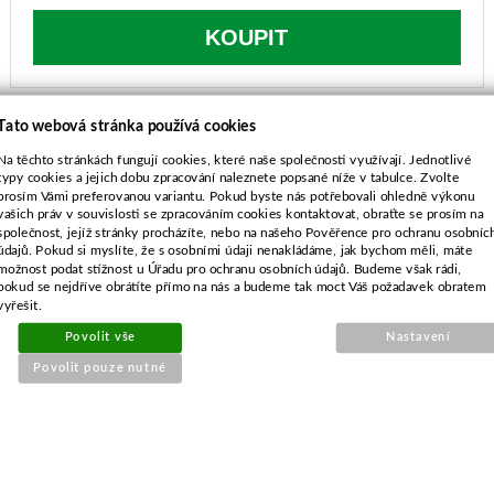
KOUPIT
Tato webová stránka používá cookies
SOUVISEJÍCÍ PRODUKTY
Na těchto stránkách fungují cookies, které naše společnosti využívají. Jednotlivé
typy cookies a jejich dobu zpracování naleznete popsané níže v tabulce. Zvolte
prosím Vámi preferovanou variantu. Pokud byste nás potřebovali ohledně výkonu
Gufero pro Husqvarna 445,450
vašich práv v souvislosti se zpracováním cookies kontaktovat, obraťte se prosím na
společnost, jejíž stránky procházíte, nebo na našeho Pověřence pro ochranu osobníc
údajů. Pokud si myslíte, že s osobními údaji nenakládáme, jak bychom měli, máte
možnost podat stížnost u Úřadu pro ochranu osobních údajů. Budeme však rádi,
pokud se nejdříve obrátíte přímo na nás a budeme tak moct Váš požadavek obratem
vyřešit.
Povolit vše
Nastavení
Povolit pouze nutné
Objednací číslo: