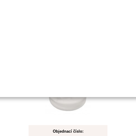
Koupit
Skladem
Startovací kladka pro Honda
GX35,Zenoah
Objednací číslo: