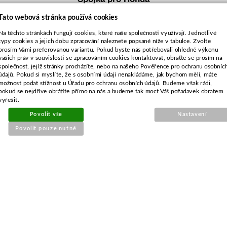
GX31,GX35,Zenoah CG430
Tato webová stránka používá cookies
Na těchto stránkách fungují cookies, které naše společnosti využívají. Jednotlivé
typy cookies a jejich dobu zpracování naleznete popsané níže v tabulce. Zvolte
prosím Vámi preferovanou variantu. Pokud byste nás potřebovali ohledně výkonu
vašich práv v souvislosti se zpracováním cookies kontaktovat, obraťte se prosím na
společnost, jejíž stránky procházíte, nebo na našeho Pověřence pro ochranu osobníc
údajů. Pokud si myslíte, že s osobními údaji nenakládáme, jak bychom měli, máte
možnost podat stížnost u Úřadu pro ochranu osobních údajů. Budeme však rádi,
pokud se nejdříve obrátíte přímo na nás a budeme tak moct Váš požadavek obratem
vyřešit.
Povolit vše
Nastavení
Povolit pouze nutné
Objednací číslo:
E1-035400-01
Nahrazuje originální číslo:
22000-ZM5-003
129 Kč
107 Kč bez DPH