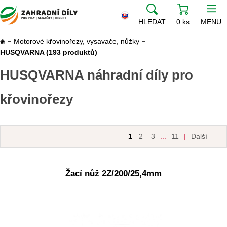
HLEDAT
0 ks
MENU
Motorové křovinořezy, vysavače, nůžky
HUSQVARNA
(193 produktů)
HUSQVARNA náhradní díly pro
křovinořezy
1
2
3
...
11
|
Další
Žací nůž 2Z/200/25,4mm