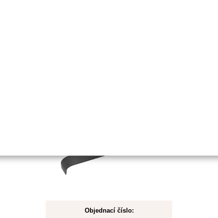
Koupit
Skladem
Žací nůž
2Z/320/25,4mm/4,0mm
mulčovací
Objednací číslo: