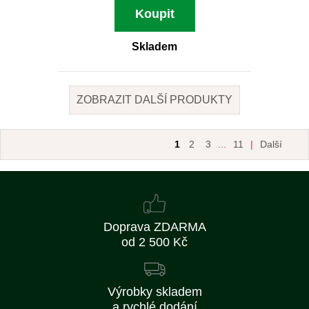
Koupit
Skladem
ZOBRAZIT DALŠÍ PRODUKTY
1
2
3
...
11
|
Další
Doprava ZDARMA
od 2 500 Kč
Výrobky skladem
a rychlé dodání