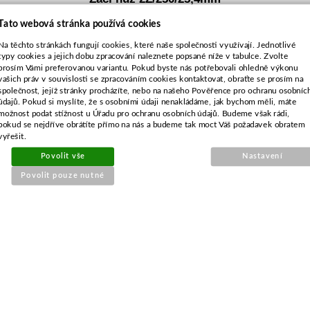
Tato webová stránka používá cookies
Na těchto stránkách fungují cookies, které naše společnosti využívají. Jednotlivé
typy cookies a jejich dobu zpracování naleznete popsané níže v tabulce. Zvolte
prosím Vámi preferovanou variantu. Pokud byste nás potřebovali ohledně výkonu
vašich práv v souvislosti se zpracováním cookies kontaktovat, obraťte se prosím na
společnost, jejíž stránky procházíte, nebo na našeho Pověřence pro ochranu osobníc
údajů. Pokud si myslíte, že s osobními údaji nenakládáme, jak bychom měli, máte
možnost podat stížnost u Úřadu pro ochranu osobních údajů. Budeme však rádi,
pokud se nejdříve obrátíte přímo na nás a budeme tak moct Váš požadavek obratem
vyřešit.
Povolit vše
Nastavení
Povolit pouze nutné
Objednací číslo:
E2-006522-01
Nahrazuje originální číslo:
UNI
150 Kč
124 Kč bez DPH