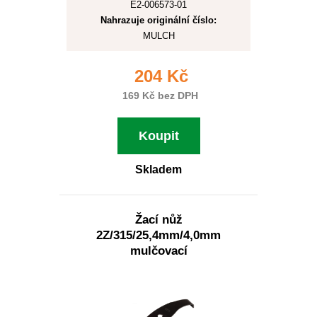
E2-006573-01
Nahrazuje originální číslo:
MULCH
204 Kč
169 Kč bez DPH
Koupit
Skladem
Žací nůž
2Z/315/25,4mm/4,0mm
mulčovací