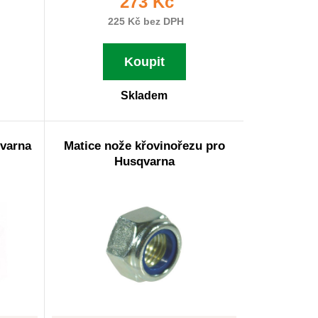
273 Kč
225 Kč bez DPH
Koupit
Skladem
qvarna
Matice nože křovinořezu pro
Husqvarna