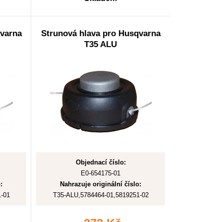
qvarna
Strunová hlava pro Husqvarna
T35 ALU
Objednací číslo:
E0-654175-01
:
Nahrazuje originální číslo:
-01
T35-ALU,5784464-01,5819251-02