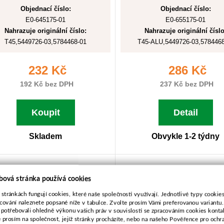
Objednací číslo:
Objednací číslo:
E0-645175-01
E0-655175-01
Nahrazuje originální číslo:
Nahrazuje originální číslo
T45,5449726-03,5784468-01
T45-ALU,5449726-03,5784468
232 Kč
286 Kč
192 Kč bez DPH
237 Kč bez DPH
Koupit
Detail
Skladem
Obvykle 1-2 týdny
vka hlavy pro Partner P25
Horní díl hlavy pro Par
bová stránka používá cookies
P25
 stránkách fungují cookies, které naše společnosti využívají. Jednotlivé typy cookies 
cování naleznete popsané níže v tabulce. Zvolte prosím Vámi preferovanou variantu
 potřebovali ohledně výkonu vašich práv v souvislosti se zpracováním cookies konta
e prosím na společnost, jejíž stránky procházíte, nebo na našeho Pověřence pro ochr