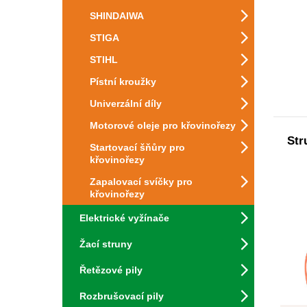
SHINDAIWA
STIGA
STIHL
Pístní kroužky
Univerzální díly
Motorové oleje pro křovinořezy
Str
Startovací šňůry pro
křovinořezy
Zapalovací svíčky pro
křovinořezy
Elektrické vyžínače
Žací struny
Řetězové pily
Rozbrušovací pily