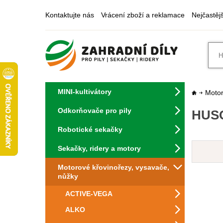
Kontaktujte nás
Vrácení zboží a reklamace
Nejčastěj
MINI-kultivátory
Motor
Odkorňovače pro pily
HUSQ
Robotické sekačky
Sekačky, ridery a motory
Motorové křovinořezy, vysavače,
nůžky
ACTIVE-VEGA
ALKO