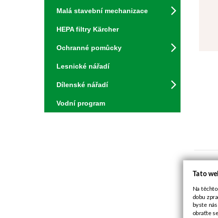
Malá stavební mechanizace
HEPA filtry Kärcher
Ochranné pomůcky
Lesnické nářadí
Dílenské nářadí
Vodní program
Cí
Tato we
Na těchto
dobu zpra
byste nás
obraťte s