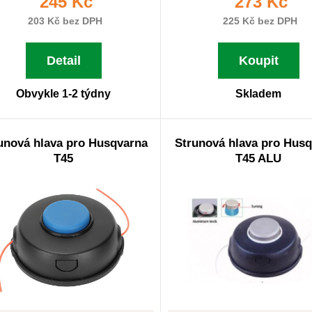
245 Kč
273 Kč
203 Kč bez DPH
225 Kč bez DPH
Detail
Koupit
Obvykle 1-2 týdny
Skladem
unová hlava pro Husqvarna
Strunová hlava pro Hus
T45
T45 ALU