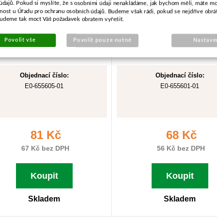
údajů. Pokud si myslíte, že s osobními údaji nenakládáme, jak bychom měli, máte m
žnost u Úřadu pro ochranu osobních údajů. Budeme však rádi, pokud se nejdříve obrá
budeme tak moct Váš požadavek obratem vyřešit.
Povolit vše
Povolit pouze nutné
Nastave
Objednací číslo:
Objednací číslo:
E0-655605-01
E0-655601-01
81 Kč
68 Kč
67 Kč bez DPH
56 Kč bez DPH
Koupit
Koupit
Skladem
Skladem