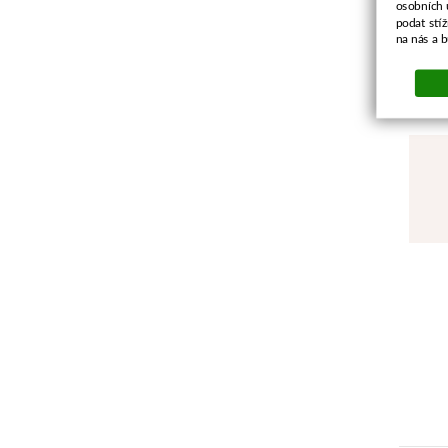
osobních 
podat stí
na nás a 