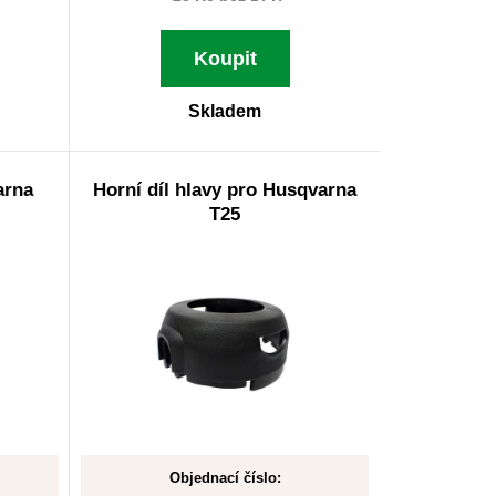
Koupit
Skladem
arna
Horní díl hlavy pro Husqvarna
T25
Objednací číslo: