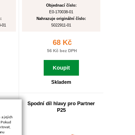
Objednací číslo:
E0-170038-01
:
Nahrazuje originální číslo:
-01
5022911-01
68 Kč
56 Kč bez DPH
Koupit
Skladem
tner
Spodní díl hlavy pro Partner
P25
a jejich
. Pokud
ktovat,
anu