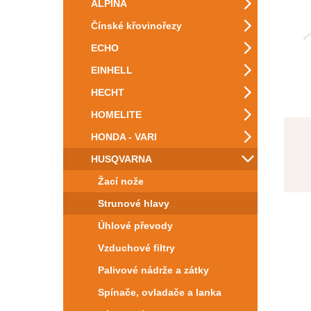
ALPINA
Čínské křovinořezy
ECHO
EINHELL
HECHT
HOMELITE
HONDA - VARI
HUSQVARNA
Žací nože
Strunové hlavy
Úhlové převody
Vzduchové filtry
Palivové nádrže a zátky
Spínače, ovladače a lanka