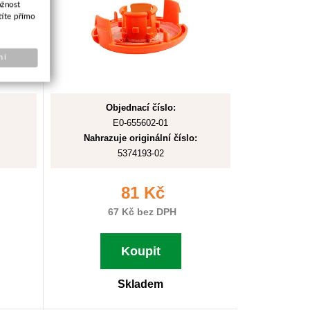
ožnost
títe přímo
ní
Objednací číslo:
E0-655602-01
Nahrazuje originální číslo:
5374193-02
81 Kč
67 Kč bez DPH
Koupit
Skladem