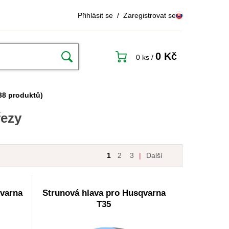
Přihlásit se
/
Zaregistrovat se
0 Kč
0 ks
/
38 produktů)
řezy
1
2
3
|
Další
qvarna
Strunová hlava pro Husqvarna
T35