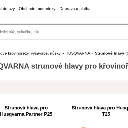
ší dotazy
Obchodní podmínky
Doprava a platba
ové křovinořezy, vysavače, nůžky
HUSQVARNA
Strunové hlavy
(
VARNA strunové hlavy pro křovino
Strunová hlava pro
Strunová hlava pro Hus
Husqvarna,Partner P25
T25