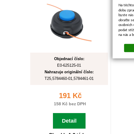
Na těchto
dobu zpra
byste nás
obraťte s
osobních 
podat stí
na nás a 
Objednací číslo:
E0-625125-01
Nahrazuje originální číslo:
T25,5784460-01,5784461-01
191 Kč
158 Kč bez DPH
Detail