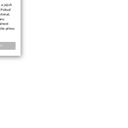
a jejich
. Pokud
ktovat,
anu
ožnost
títe přímo
ní