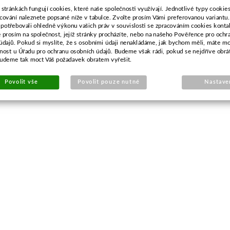
 stránkách fungují cookies, které naše společnosti využívají. Jednotlivé typy cookies 
cování naleznete popsané níže v tabulce. Zvolte prosím Vámi preferovanou variantu
 potřebovali ohledně výkonu vašich práv v souvislosti se zpracováním cookies konta
e prosím na společnost, jejíž stránky procházíte, nebo na našeho Pověřence pro ochr
údajů. Pokud si myslíte, že s osobními údaji nenakládáme, jak bychom měli, máte m
žnost u Úřadu pro ochranu osobních údajů. Budeme však rádi, pokud se nejdříve obrá
budeme tak moct Váš požadavek obratem vyřešit.
Povolit vše
Povolit pouze nutné
Nastave