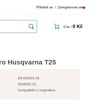
Přihlásit se
/
Zaregistrovat se
0 Kč
0 ks
/
pro Husqvarna T25
E0-655501-01
5016052-01
kompatibilní s originálem