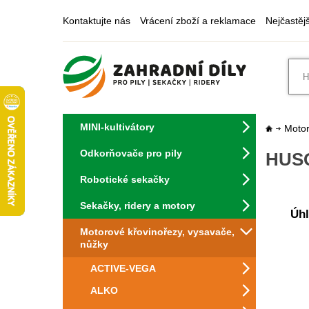
Kontaktujte nás
Vrácení zboží a reklamace
Nejčastěj
MINI-kultivátory
Motor
Odkorňovače pro pily
HUSQ
Robotické sekačky
Sekačky, ridery a motory
Úhl
Motorové křovinořezy, vysavače,
nůžky
ACTIVE-VEGA
ALKO