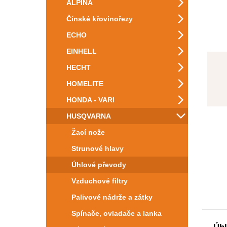
ALPINA
Čínské křovinořezy
ECHO
EINHELL
HECHT
HOMELITE
HONDA - VARI
HUSQVARNA
Žací nože
Strunové hlavy
Úhlové převody
Vzduchové filtry
Palivové nádrže a zátky
Spínače, ovladače a lanka