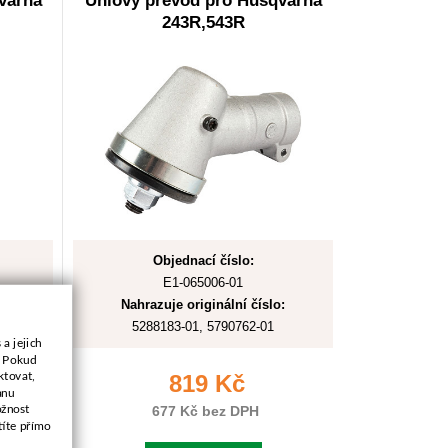
varna
Úhlový převod pro Husqvarna
243R,543R
Objednací číslo:
E1-065006-01
:
Nahrazuje originální číslo:
5288183-01, 5790762-01
a jejich
. Pokud
ktovat,
819 Kč
anu
ožnost
677 Kč bez DPH
títe přímo