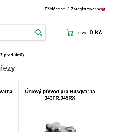
Přihlásit se
/
Zaregistrovat se
0 Kč
0 ks
/
7 produktů)
řezy
varna
Úhlový převod pro Husqvarna
343FR,345RX