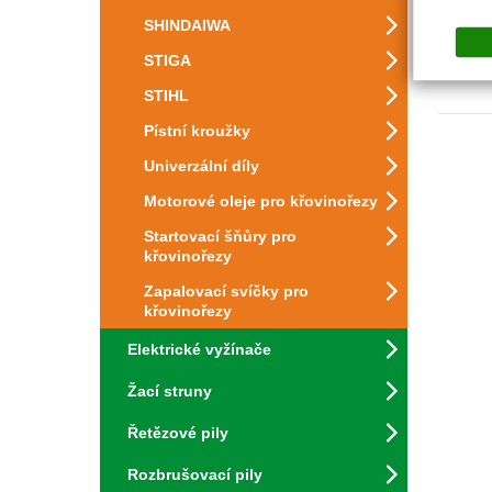
SHINDAIWA
STIGA
STIHL
Pístní kroužky
Univerzální díly
Motorové oleje pro křovinořezy
Startovací šňůry pro
křovinořezy
Zapalovací svíčky pro
křovinořezy
Elektrické vyžínače
Žací struny
Řetězové pily
Rozbrušovací pily