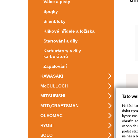
Úhl
Válce a písty
Spojky
Silenbloky
Klikové hřídele a ložiska
Startování a díly
Karburátory a díly
karburátorů
Zapalování
KAWASAKI
McCULLOCH
MITSUBISHI
Tato we
MTD,CRAFTSMAN
Na těchto
dobu zpra
OLEOMAC
byste nás
obraťte s
RYOBI
osobních 
podat stí
SOLO
na nás a 