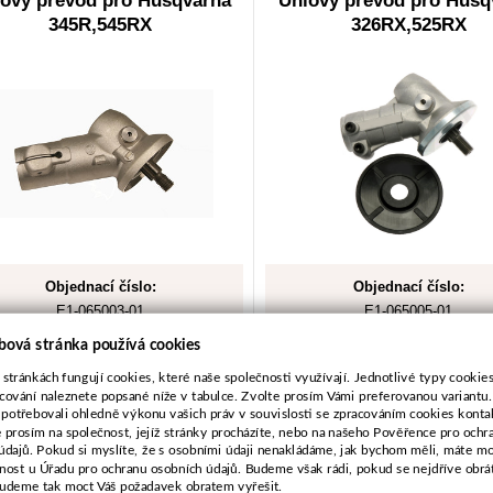
ový převod pro Husqvarna
Úhlový převod pro Husq
345R,545RX
326RX,525RX
Objednací číslo:
Objednací číslo:
E1-065003-01
E1-065005-01
Nahrazuje originální číslo:
Nahrazuje originální číslo
bová stránka používá cookies
5022352-01
5373338-02
 stránkách fungují cookies, které naše společnosti využívají. Jednotlivé typy cookies 
cování naleznete popsané níže v tabulce. Zvolte prosím Vámi preferovanou variantu
 potřebovali ohledně výkonu vašich práv v souvislosti se zpracováním cookies konta
1 708 Kč
1 995 Kč
e prosím na společnost, jejíž stránky procházíte, nebo na našeho Pověřence pro ochr
údajů. Pokud si myslíte, že s osobními údaji nenakládáme, jak bychom měli, máte m
1 412 Kč bez DPH
1 649 Kč bez DPH
žnost u Úřadu pro ochranu osobních údajů. Budeme však rádi, pokud se nejdříve obrá
budeme tak moct Váš požadavek obratem vyřešit.