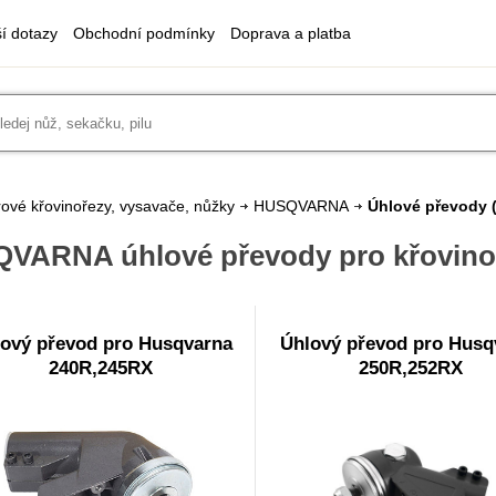
ší dotazy
Obchodní podmínky
Doprava a platba
ové křovinořezy, vysavače, nůžky
HUSQVARNA
Úhlové převody
(
VARNA úhlové převody pro křovino
ový převod pro Husqvarna
Úhlový převod pro Husq
240R,245RX
250R,252RX