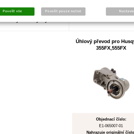
Detail
Koupit
Povolit vše
Povolit pouze nutné
Nastave
Obvykle 1-2 týdny
Skladem
Úhlový převod pro Husq
355FX,555FX
Objednací číslo:
E1-065007-01
Nahrazuje originální číslo