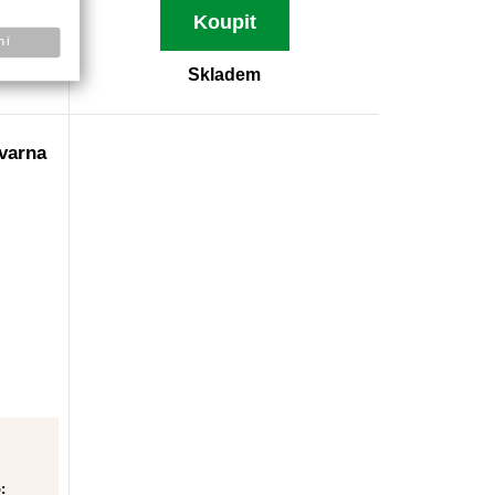
Koupit
ní
Skladem
varna
: