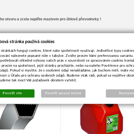
ho otvoru a zcela naplňte mazivem pro úhlové převodovky !
bová stránka používá cookies
 stránkách fungují cookies, které naše společnosti využívají. Jednotlivé typy cookies 
cování naleznete popsané níže v tabulce. Zvolte prosím Vámi preferovanou variantu
 potřebovali ohledně výkonu vašich práv v souvislosti se zpracováním cookies konta
e prosím na společnost, jejíž stránky procházíte, nebo na našeho Pověřence pro ochr
údajů. Pokud si myslíte, že s osobními údaji nenakládáme, jak bychom měli, máte m
ý řemen pro Husqvarna
Kanystr 10L typ JERRY
žnost u Úřadu pro ochranu osobních údajů. Budeme však rádi, pokud se nejdříve obrá
LR100,LT130
budeme tak moct Váš požadavek obratem vyřešit.
Povolit vše
Povolit pouze nutné
Nastave