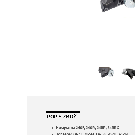
POPIS ZBOŽÍ
Husqvarna 240F, 240R, 245R, 245RX
Jonsered GR41, GR44, GR50, RS41, RS44