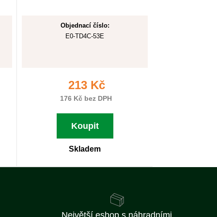
Objednací číslo:
E0-TD4C-53E
213 Kč
176 Kč bez DPH
Koupit
Skladem
Největší eshop s náhradními