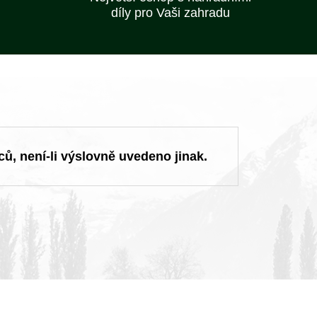
díly pro Vaši zahradu
ců, není-li výslovně uvedeno jinak.