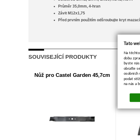
Průměr 35,0mm, 4-hran
Závit M12x1,75
Před prvním použitím odšroubujte kryt mazací
Tato we
Na těchto
SOUVISEJÍCÍ PRODUKTY
dobu zpra
byste nás
obraťte s
osobních 
Nůž pro Castel Garden 45,7cm
Klínov
podat stí
na nás a 