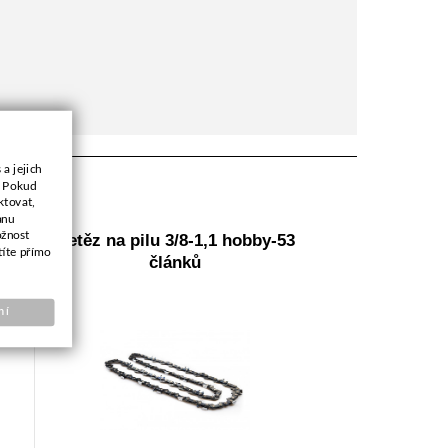
a jejich
. Pokud
ktovat,
anu
ožnost
Řetěz na pilu 3/8-1,1 hobby-53
títe přímo
článků
ní