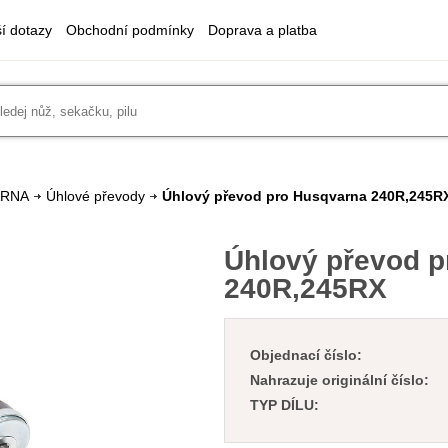
ší dotazy
Obchodní podmínky
Doprava a platba
ARNA
Úhlové převody
Úhlový převod pro Husqvarna 240R,245R
Úhlový převod p
240R,245RX
Objednací číslo:
Nahrazuje originální číslo:
TYP DÍLU: