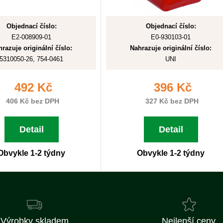
Objednací číslo:
Objednací číslo:
E2-008909-01
E0-930103-01
razuje originální číslo:
Nahrazuje originální číslo:
5310050-26, 754-0461
UNI
492 Kč
396 Kč
406 Kč bez DPH
327 Kč bez DPH
Detail
Detail
Obvykle 1-2 týdny
Obvykle 1-2 týdny
Výrobky skladem
Nejlepší ceny