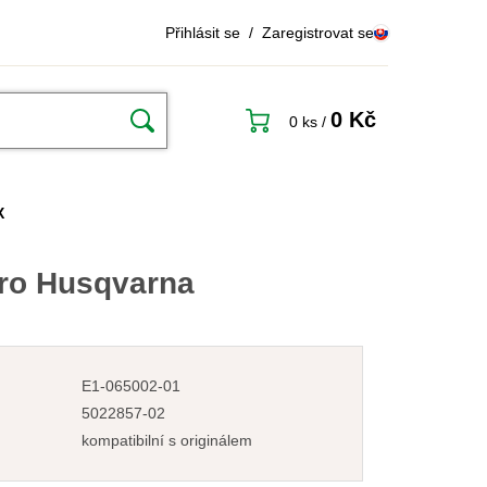
Přihlásit se
/
Zaregistrovat se
0 Kč
0 ks
/
X
ro Husqvarna
E1-065002-01
5022857-02
kompatibilní s originálem