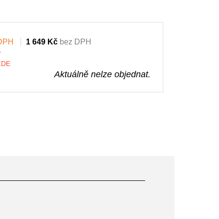
 DPH
1 649 Kč
bez DPH
y
 ZDE
Aktuálně nelze objednat.