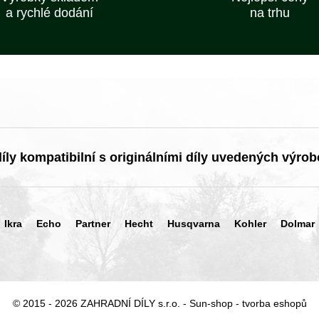
a rychlé dodání
na trhu
ly kompatibilní s originálními díly uvedených výrob
Ikra
Echo
Partner
Hecht
Husqvarna
Kohler
Dolmar
© 2015 - 2026 ZAHRADNÍ DÍLY s.r.o. -
Sun-shop
-
tvorba eshopů