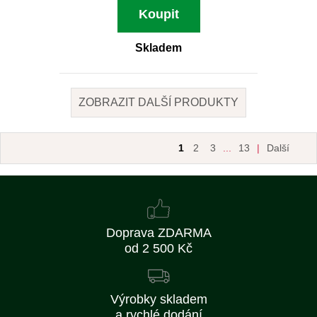
Koupit
Skladem
ZOBRAZIT DALŠÍ PRODUKTY
1
2
3
...
13
|
Další
Doprava ZDARMA
od 2 500 Kč
Výrobky skladem
a rychlé dodání