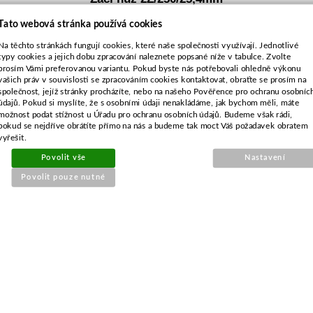
Tato webová stránka používá cookies
Na těchto stránkách fungují cookies, které naše společnosti využívají. Jednotlivé
typy cookies a jejich dobu zpracování naleznete popsané níže v tabulce. Zvolte
prosím Vámi preferovanou variantu. Pokud byste nás potřebovali ohledně výkonu
vašich práv v souvislosti se zpracováním cookies kontaktovat, obraťte se prosím na
společnost, jejíž stránky procházíte, nebo na našeho Pověřence pro ochranu osobníc
údajů. Pokud si myslíte, že s osobními údaji nenakládáme, jak bychom měli, máte
možnost podat stížnost u Úřadu pro ochranu osobních údajů. Budeme však rádi,
pokud se nejdříve obrátíte přímo na nás a budeme tak moct Váš požadavek obratem
vyřešit.
Povolit vše
Nastavení
Povolit pouze nutné
Objednací číslo:
E2-006522-01
Nahrazuje originální číslo:
UNI
150 Kč
124 Kč bez DPH