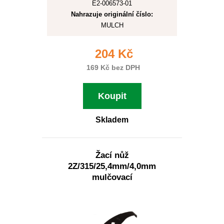
E2-006573-01
Nahrazuje originální číslo:
MULCH
204 Kč
169 Kč bez DPH
Koupit
Skladem
Žací nůž
2Z/315/25,4mm/4,0mm
mulčovací