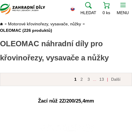
HLEDAT
0 ks
MENU
Motorové křovinořezy, vysavače, nůžky
OLEOMAC
(226 produktů)
OLEOMAC náhradní díly pro
křovinořezy, vysavače a nůžky
1
2
3
...
13
|
Další
Žací nůž 2Z/200/25,4mm