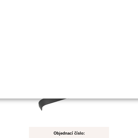
Koupit
Skladem
Žací nůž
2Z/320/25,4mm/4,0mm
mulčovací
Objednací číslo: