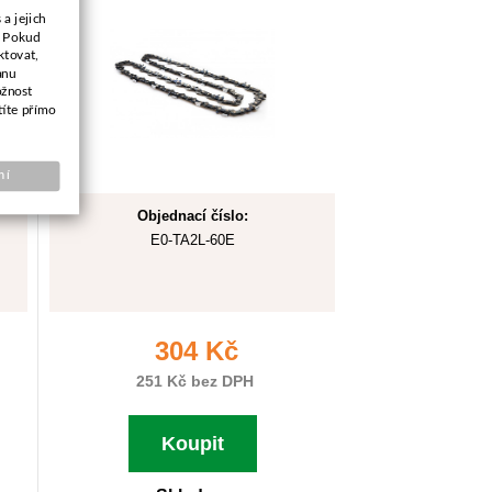
a jejich
. Pokud
ktovat,
anu
ožnost
títe přímo
ní
Objednací číslo:
E0-TA2L-60E
304 Kč
251 Kč bez DPH
Koupit