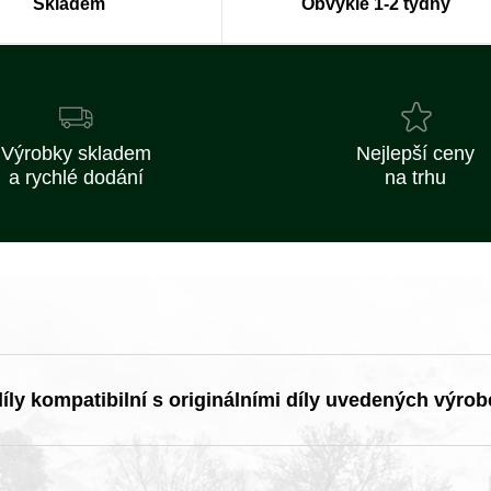
Skladem
Obvykle 1-2 týdny
Výrobky skladem
Nejlepší ceny
a rychlé dodání
na trhu
ly kompatibilní s originálními díly uvedených výrob