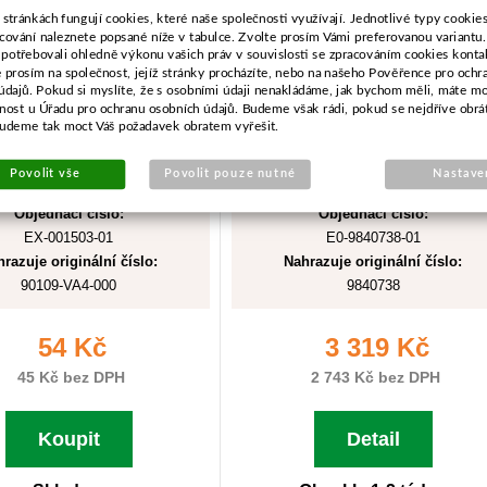
 stránkách fungují cookies, které naše společnosti využívají. Jednotlivé typy cookies 
cování naleznete popsané níže v tabulce. Zvolte prosím Vámi preferovanou variantu
 potřebovali ohledně výkonu vašich práv v souvislosti se zpracováním cookies konta
e prosím na společnost, jejíž stránky procházíte, nebo na našeho Pověřence pro ochr
údajů. Pokud si myslíte, že s osobními údaji nenakládáme, jak bychom měli, máte m
žnost u Úřadu pro ochranu osobních údajů. Budeme však rádi, pokud se nejdříve obrá
budeme tak moct Váš požadavek obratem vyřešit.
Povolit vše
Povolit pouze nutné
Nastave
Objednací číslo:
Objednací číslo:
EX-001503-01
E0-9840738-01
razuje originální číslo:
Nahrazuje originální číslo:
90109-VA4-000
9840738
54 Kč
3 319 Kč
45 Kč bez DPH
2 743 Kč bez DPH
Koupit
Detail