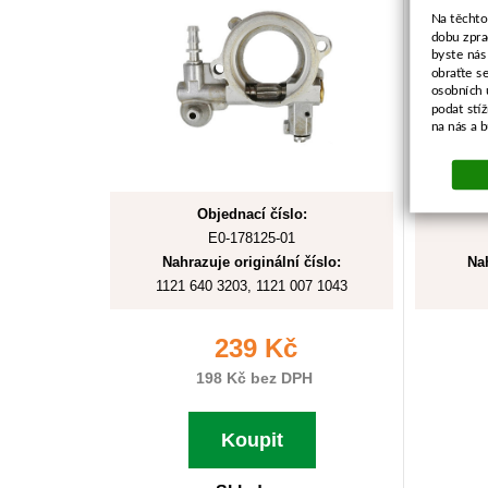
Na těchto
dobu zpra
byste nás
obraťte s
osobních 
podat stí
na nás a 
Objednací číslo:
E0-178125-01
Nahrazuje originální číslo:
Nah
1121 640 3203, 1121 007 1043
239 Kč
198 Kč bez DPH
Koupit