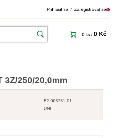
Přihlásit se
/
Zaregistrovat se
0 Kč
0 ks
/
T 3Z/250/20,0mm
E2-006751-01
UNI