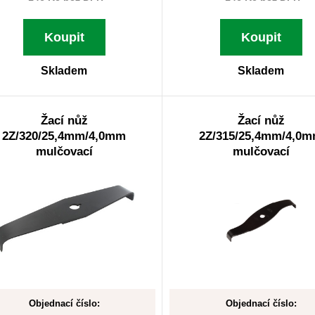
Koupit
Koupit
Skladem
Skladem
Žací nůž
Žací nůž
2Z/320/25,4mm/4,0mm
2Z/315/25,4mm/4,0
mulčovací
mulčovací
Objednací číslo:
Objednací číslo: