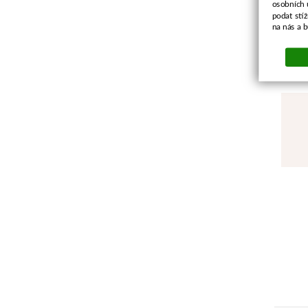
osobních 
podat stí
na nás a 