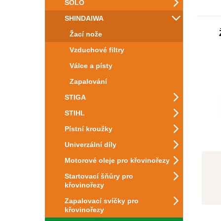
SOLO
SHINDAIWA
Žací nože
Vzduchové filtry
Válce a písty
Zapalování
STIGA
STIHL
Pístní kroužky
Univerzální díly
Motorové oleje pro křovinořezy
Startovací šňůry pro
křovinořezy
Zapalovací svíčky pro
křovinořezy