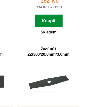
162 Kč
134 Kč bez DPH
Koupit
Skladem
Žací nůž
mm
2Z/300/20,0mm/3,0mm