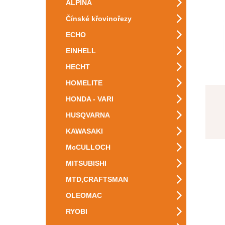
ALPINA
Čínské křovinořezy
ECHO
EINHELL
HECHT
HOMELITE
HONDA - VARI
HUSQVARNA
KAWASAKI
McCULLOCH
MITSUBISHI
MTD,CRAFTSMAN
OLEOMAC
RYOBI