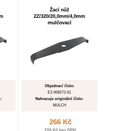
Žací nůž
mm
2Z/320/20,0mm/4,0mm
mulčovací
Objednací číslo:
E2-006572-01
:
Nahrazuje originální číslo:
MULCH
266 Kč
220 Kč bez DPH