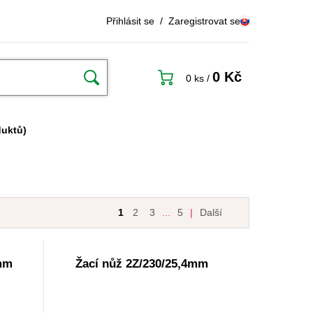
Přihlásit se
/
Zaregistrovat se
0 Kč
0 ks
/
duktů)
1
2
3
...
5
|
Další
0mm
Žací nůž 2Z/230/25,4mm