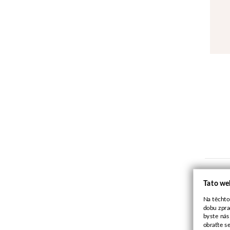
Tato we
Na těchto
dobu zpra
byste nás
obraťte s