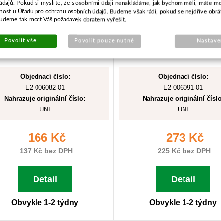
údajů. Pokud si myslíte, že s osobními údaji nenakládáme, jak bychom měli, máte m
žnost u Úřadu pro ochranu osobních údajů. Budeme však rádi, pokud se nejdříve obrá
budeme tak moct Váš požadavek obratem vyřešit.
Povolit vše
Povolit pouze nutné
Nastave
Objednací číslo:
Objednací číslo:
E2-006082-01
E2-006091-01
Nahrazuje originální číslo:
Nahrazuje originální číslo
UNI
UNI
166 Kč
273 Kč
137 Kč bez DPH
225 Kč bez DPH
Detail
Detail
Obvykle 1-2 týdny
Obvykle 1-2 týdny