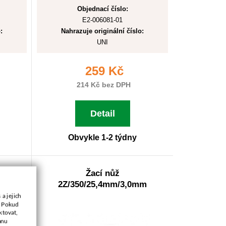
Objednací číslo:
E2-006081-01
:
Nahrazuje originální číslo:
UNI
259 Kč
214 Kč bez DPH
Detail
Obvykle 1-2 týdny
Žací nůž
mm
2Z/350/25,4mm/3,0mm
a jejich
. Pokud
ktovat,
anu