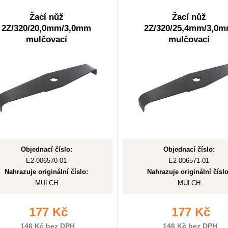
Žací nůž
Žací nůž
2Z/320/20,0mm/3,0mm
2Z/320/25,4mm/3,0
mulčovací
mulčovací
Objednací číslo:
Objednací číslo:
E2-006570-01
E2-006571-01
Nahrazuje originální číslo:
Nahrazuje originální číslo
MULCH
MULCH
177 Kč
177 Kč
146 Kč bez DPH
146 Kč bez DPH