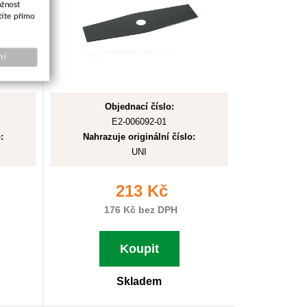
ožnost
títe přímo
ní
Objednací číslo:
E2-006092-01
:
Nahrazuje originální číslo:
UNI
213 Kč
176 Kč bez DPH
Koupit
Skladem