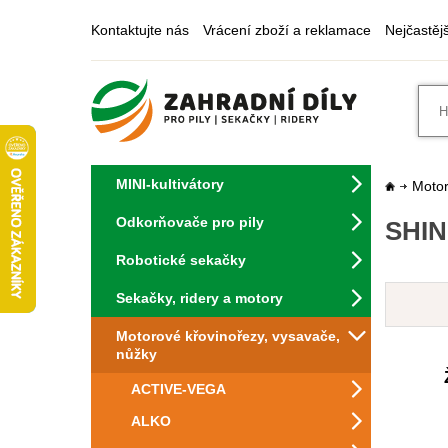
Kontaktujte nás
Vrácení zboží a reklamace
Nejčastěj
MINI-kultivátory
Motor
Odkorňovače pro pily
SHIN
Robotické sekačky
Sekačky, ridery a motory
Motorové křovinořezy, vysavače,
nůžky
ACTIVE-VEGA
ALKO