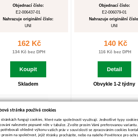
Objednací číslo:
Objednací číslo:
E2-006437-01
E2-006079-01
Nahrazuje originální číslo:
Nahrazuje originální číslo
UNI
UNI
162 Kč
140 Kč
134 Kč bez DPH
116 Kč bez DPH
Koupit
Detail
Skladem
Obvykle 1-2 týdny
Žací nůž
Žací nůž
bová stránka používá cookies
2Z/300/25,4mm/2,5mm
2Z/350/20,0mm/3,0
 stránkách fungují cookies, které naše společnosti využívají. Jednotlivé typy cookies 
cování naleznete popsané níže v tabulce. Zvolte prosím Vámi preferovanou variantu
 potřebovali ohledně výkonu vašich práv v souvislosti se zpracováním cookies konta
e prosím na společnost, jejíž stránky procházíte, nebo na našeho Pověřence pro ochr