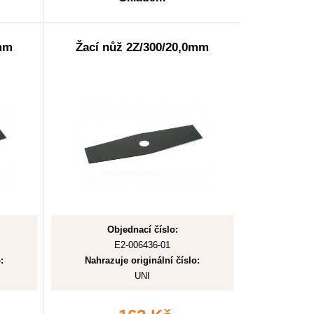
4mm
Žací nůž 2Z/300/20,0mm
Objednací číslo:
E2-006436-01
:
Nahrazuje originální číslo:
UNI