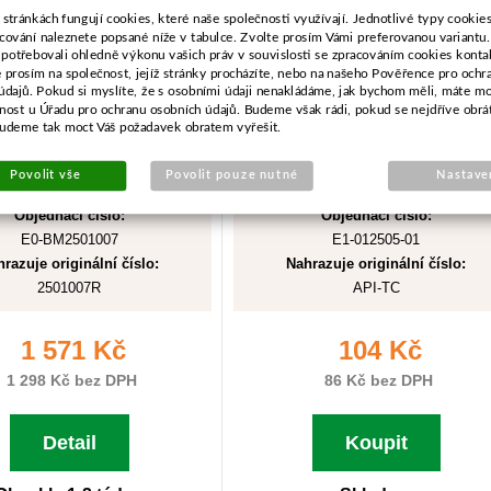
 stránkách fungují cookies, které naše společnosti využívají. Jednotlivé typy cookies 
cování naleznete popsané níže v tabulce. Zvolte prosím Vámi preferovanou variantu
 potřebovali ohledně výkonu vašich práv v souvislosti se zpracováním cookies konta
e prosím na společnost, jejíž stránky procházíte, nebo na našeho Pověřence pro ochr
údajů. Pokud si myslíte, že s osobními údaji nenakládáme, jak bychom měli, máte m
žnost u Úřadu pro ochranu osobních údajů. Budeme však rádi, pokud se nejdříve obrá
budeme tak moct Váš požadavek obratem vyřešit.
Povolit vše
Povolit pouze nutné
Nastave
Objednací číslo:
Objednací číslo:
E0-BM2501007
E1-012505-01
razuje originální číslo:
Nahrazuje originální číslo:
2501007R
API-TC
1 571 Kč
104 Kč
1 298 Kč bez DPH
86 Kč bez DPH
Detail
Koupit