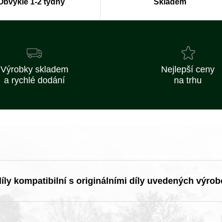
Obvykle 1-2 týdny
Skladem
Výrobky skladem
Nejlepší ceny
a rychlé dodání
na trhu
ly kompatibilní s originálními díly uvedených výrob