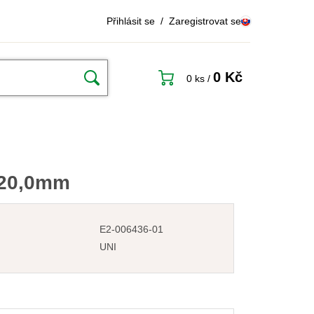
Přihlásit se
/
Zaregistrovat se
0 Kč
0 ks
/
/20,0mm
E2-006436-01
UNI