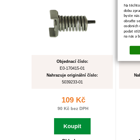
Na těchto
dobu zpra
byste nás
obraťte s
osobních 
podat stí
na nás a 
Objednací číslo:
E0-170415-01
Nahrazuje originální číslo:
Nah
5039233-01
109 Kč
90 Kč bez DPH
Koupit