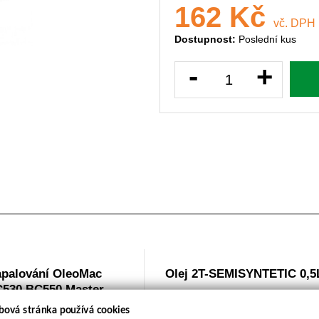
162 Kč
vč. DPH
Dostupnost:
Poslední kus
-
+
apalování OleoMac
Olej 2T-SEMISYNTETIC 0,5
530,BC550 Master
bová stránka používá cookies