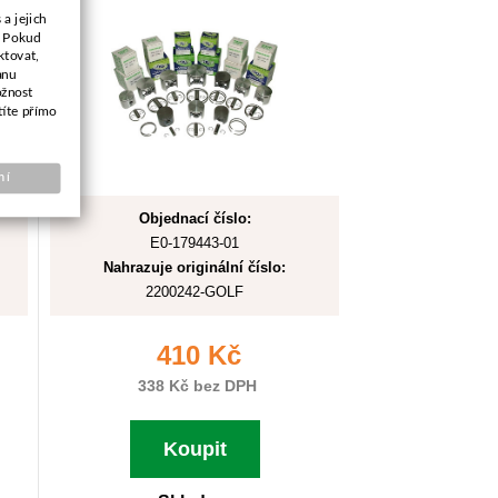
a jejich
. Pokud
ktovat,
anu
ožnost
títe přímo
ní
Objednací číslo:
E0-179443-01
Nahrazuje originální číslo:
2200242-GOLF
410 Kč
338 Kč bez DPH
Koupit