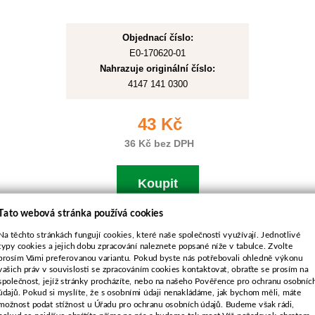
Objednací číslo:
E0-170620-01
Nahrazuje originální číslo:
4147 141 0300
43 Kč
36 Kč bez DPH
Koupit
Tato webová stránka používá cookies
Skladem
Na těchto stránkách fungují cookies, které naše společnosti využívají. Jednotlivé
typy cookies a jejich dobu zpracování naleznete popsané níže v tabulce. Zvolte
prosím Vámi preferovanou variantu. Pokud byste nás potřebovali ohledně výkonu
Filtr vzduchový pro Stihl
vašich práv v souvislosti se zpracováním cookies kontaktovat, obraťte se prosím na
FR108,FS88
společnost, jejíž stránky procházíte, nebo na našeho Pověřence pro ochranu osobníc
údajů. Pokud si myslíte, že s osobními údaji nenakládáme, jak bychom měli, máte
možnost podat stížnost u Úřadu pro ochranu osobních údajů. Budeme však rádi,