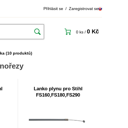
Přihlásit se
/
Zaregistrovat se
0 Kč
0 ks
/
nka
(10 produktů)
inořezy
hl
Lanko plynu pro Stihl
FS160,FS180,FS290