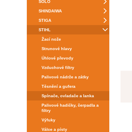
SOLO
SHINDAIWA
STIGA
STIHL
Žací nože
Strunové hlavy
Úhlové převody
Vzduchové filtry
Palivové nádrže a zátky
Těsnění a gufera
Spínače, ovladače a lanka
Palivové hadičky, čerpadla a
filtry
Výfuky
Válce a písty