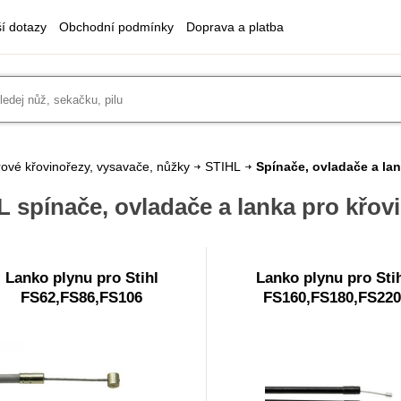
ší dotazy
Obchodní podmínky
Doprava a platba
ové křovinořezy, vysavače, nůžky
STIHL
Spínače, ovladače a la
L spínače, ovladače a lanka pro křov
Lanko plynu pro Stihl
Lanko plynu pro Sti
FS62,FS86,FS106
FS160,FS180,FS220