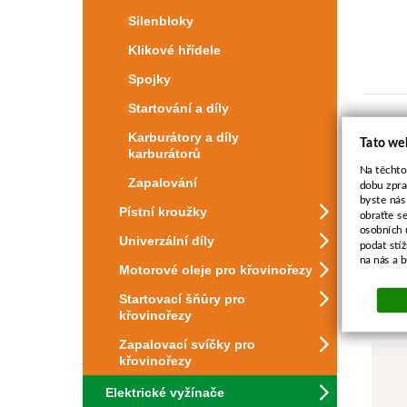
Silenbloky
Klikové hřídele
Spojky
Startování a díly
Karburátory a díly
Tato we
karburátorů
Na těchto
Zapalování
dobu zpra
byste nás
Pístní kroužky
obraťte s
osobních 
Univerzální díly
podat stí
na nás a 
Motorové oleje pro křovinořezy
Startovací šňůry pro
křovinořezy
Zapalovací svíčky pro
křovinořezy
Elektrické vyžínače