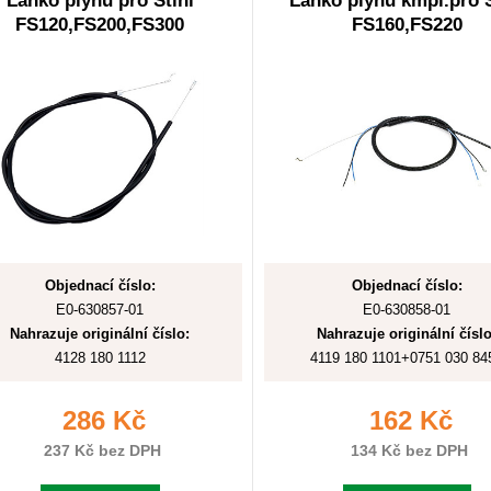
Lanko plynu pro Stihl
Lanko plynu kmpl.pro S
FS120,FS200,FS300
FS160,FS220
Objednací číslo:
Objednací číslo:
E0-630857-01
E0-630858-01
Nahrazuje originální číslo:
Nahrazuje originální číslo
4128 180 1112
4119 180 1101+0751 030 84
286 Kč
162 Kč
237 Kč bez DPH
134 Kč bez DPH