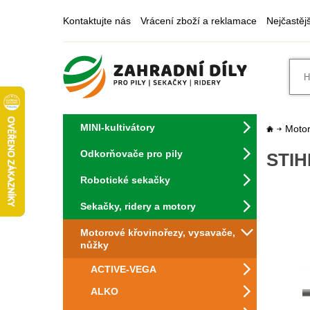
Kontaktujte nás
Vrácení zboží a reklamace
Nejčastěj
MINI-kultivátory
Motor
Odkorňovače pro pily
STIH
Robotické sekačky
Sekačky, ridery a motory
Motorové křovinořezy, vysavače,
nůžky
ACTIVE-VEGA
ALKO