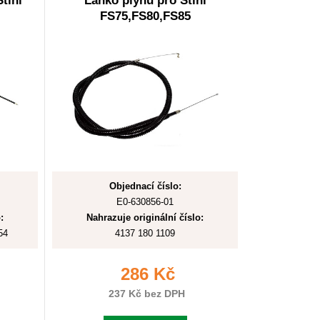
tihl
Lanko plynu pro Stihl
FS75,FS80,FS85
Objednací číslo:
E0-630856-01
:
Nahrazuje originální číslo:
54
4137 180 1109
286 Kč
237 Kč bez DPH