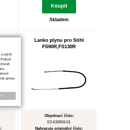
Koupit
Skladem
FS55
Lanko plynu pro Stihl
FS90R,FS130R
a jejich
. Pokud
ktovat,
anu
ožnost
títe přímo
ní
Objednací číslo:
E0-630859-01
:
Nahrazuje originální číslo: