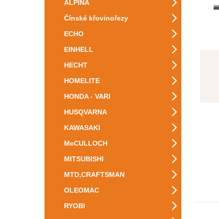
ALPINA
Čínské křovinořezy
ECHO
EINHELL
HECHT
HOMELITE
HONDA - VARI
HUSQVARNA
KAWASAKI
McCULLOCH
MITSUBISHI
MTD,CRAFTSMAN
OLEOMAC
RYOBI