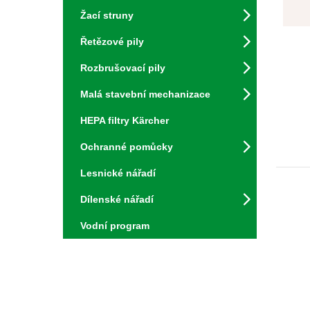
Žací struny
Řetězové pily
Rozbrušovací pily
Malá stavební mechanizace
HEPA filtry Kärcher
Ochranné pomůcky
Lesnické nářadí
Dílenské nářadí
Vodní program