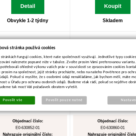
Detail
Koupit
Obvykle 1-2 týdny
Skladem
Lanko plynu pro Stihl
Lanko plynu pro Stihl 
bová stránka používá cookies
FS38,FS46,FS55
 stránkách fungují cookies, které naše společnosti využívají. Jednotlivé typy cookies 
cování naleznete popsané níže v tabulce. Zvolte prosím Vámi preferovanou variantu
 potřebovali ohledně výkonu vašich práv v souvislosti se zpracováním cookies konta
e prosím na společnost, jejíž stránky procházíte, nebo na našeho Pověřence pro ochr
údajů. Pokud si myslíte, že s osobními údaji nenakládáme, jak bychom měli, máte m
žnost u Úřadu pro ochranu osobních údajů. Budeme však rádi, pokud se nejdříve obrá
budeme tak moct Váš požadavek obratem vyřešit.
Povolit vše
Povolit pouze nutné
Nastave
Objednací číslo:
Objednací číslo:
E0-630852-01
E0-630860-01
Nahrazuje originální číslo:
Nahrazuje originální číslo