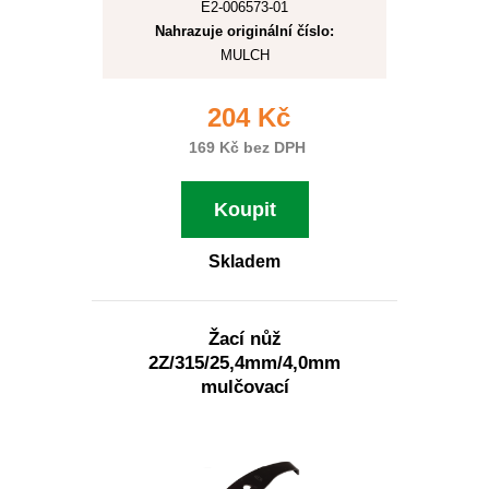
E2-006573-01
Nahrazuje originální číslo:
MULCH
204 Kč
169 Kč bez DPH
Koupit
Skladem
Žací nůž
2Z/315/25,4mm/4,0mm
mulčovací