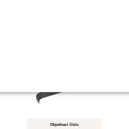
Koupit
Skladem
Žací nůž
2Z/320/25,4mm/4,0mm
mulčovací
Objednací číslo: