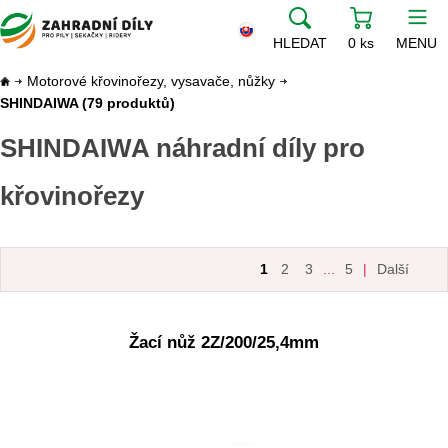
HLEDAT
0 ks
MENU
Motorové křovinořezy, vysavače, nůžky
SHINDAIWA
(79 produktů)
SHINDAIWA náhradní díly pro
křovinořezy
1
2
3
...
5
|
Další
Žací nůž 2Z/200/25,4mm