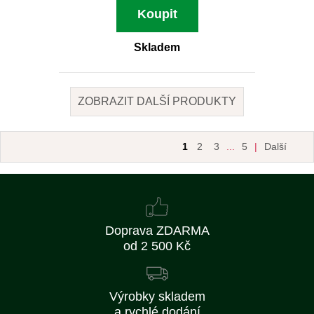
Koupit
Skladem
ZOBRAZIT DALŠÍ PRODUKTY
1
2
3
...
5
|
Další
Doprava ZDARMA
od 2 500 Kč
Výrobky skladem
a rychlé dodání