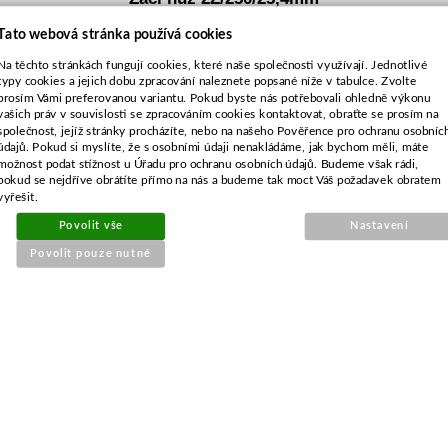
Tato webová stránka používá cookies
Na těchto stránkách fungují cookies, které naše společnosti využívají. Jednotlivé
typy cookies a jejich dobu zpracování naleznete popsané níže v tabulce. Zvolte
prosím Vámi preferovanou variantu. Pokud byste nás potřebovali ohledně výkonu
vašich práv v souvislosti se zpracováním cookies kontaktovat, obraťte se prosím na
společnost, jejíž stránky procházíte, nebo na našeho Pověřence pro ochranu osobníc
údajů. Pokud si myslíte, že s osobními údaji nenakládáme, jak bychom měli, máte
možnost podat stížnost u Úřadu pro ochranu osobních údajů. Budeme však rádi,
pokud se nejdříve obrátíte přímo na nás a budeme tak moct Váš požadavek obratem
vyřešit.
Povolit vše
Nastavení
Povolit pouze nutné
Objednací číslo:
E2-006522-01
Nahrazuje originální číslo:
UNI
150 Kč
124 Kč bez DPH