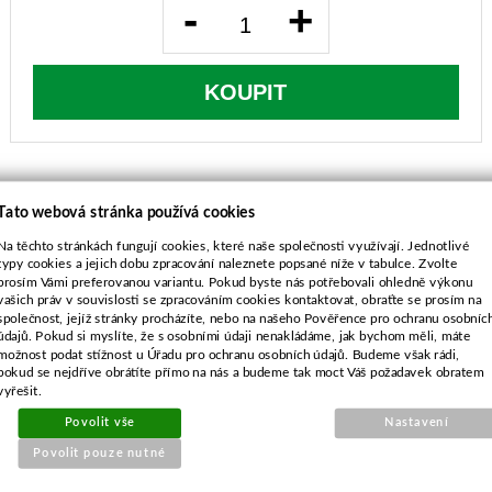
-
+
KOUPIT
Tato webová stránka používá cookies
Na těchto stránkách fungují cookies, které naše společnosti využívají. Jednotlivé
POPIS ZBOŽÍ
typy cookies a jejich dobu zpracování naleznete popsané níže v tabulce. Zvolte
prosím Vámi preferovanou variantu. Pokud byste nás potřebovali ohledně výkonu
vašich práv v souvislosti se zpracováním cookies kontaktovat, obraťte se prosím na
Alpina VIP 40F, VIP 42, VIP 42D, VIP 42F, VIP
společnost, jejíž stránky procházíte, nebo na našeho Pověřence pro ochranu osobníc
52F, VIP 52FP
údajů. Pokud si myslíte, že s osobními údaji nenakládáme, jak bychom měli, máte
Castel Garden BC 430, BC 430D, G443, G444
možnost podat stížnost u Úřadu pro ochranu osobních údajů. Budeme však rádi,
pokud se nejdříve obrátíte přímo na nás a budeme tak moct Váš požadavek obratem
rozteč šroubů - 71mm
vyřešit.
Povolit vše
Nastavení
Povolit pouze nutné