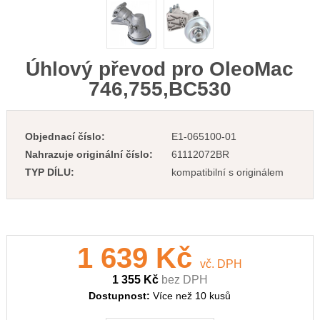
Úhlový převod pro OleoMac
746,755,BC530
Objednací číslo:
E1-065100-01
Nahrazuje originální číslo:
61112072BR
TYP DÍLU:
kompatibilní s originálem
1 639 Kč
vč. DPH
1 355 Kč
bez DPH
Dostupnost:
Více než 10 kusů