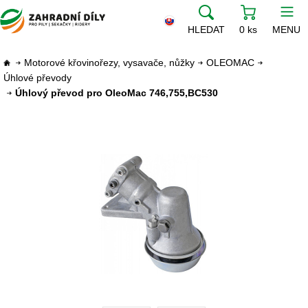
HLEDAT
0 ks
MENU
Motorové křovinořezy, vysavače, nůžky
OLEOMAC
Úhlové převody
Úhlový převod pro OleoMac 746,755,BC530