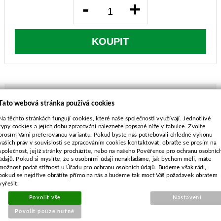
-
+
KOUPIT
Tato webová stránka používá cookies
POPIS ZBOŽÍ
Na těchto stránkách fungují cookies, které naše společnosti využívají. Jednotlivé
typy cookies a jejich dobu zpracování naleznete popsané níže v tabulce. Zvolte
prosím Vámi preferovanou variantu. Pokud byste nás potřebovali ohledně výkonu
Efco 8420, 8460, 8510, 8510 BOSS, 8550 BOSS
vašich práv v souvislosti se zpracováním cookies kontaktovat, obraťte se prosím na
Efco DS5300T, DS5500 BOSS
společnost, jejíž stránky procházíte, nebo na našeho Pověřence pro ochranu osobníc
OleoMac 746T, 750T, 753T, 755,BC 530T,BC 550
údajů. Pokud si myslíte, že s osobními údaji nenakládáme, jak bychom měli, máte
možnost podat stížnost u Úřadu pro ochranu osobních údajů. Budeme však rádi,
Průměr 32mm, počet drážek 10
pokud se nejdříve obrátíte přímo na nás a budeme tak moct Váš požadavek obratem
Matice M10x1,25
vyřešit.
Před prvním použitím odšroubujte kryt
Povolit vše
Nastavení
mazacího otvoru a zcela naplňte mazivem pro
úhlové převodovky !
Povolit pouze nutné