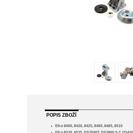
POPIS ZBOŽÍ
Efco 8400, 8420, 8425, 8460, 8465, 8510
Efco 8530, 8535, DS3500T, DS3800 S-T, DS42