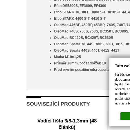
Efco DS5300S, EF3600, EF4300
Efco STARK 38, 38FE, 3800 S-T, 3810S-T, 44, 
Efco STARK 4400 S-T, 4410 S-T
OleoMac 446BP, 450BP, 453BP, 740S, 740T, 7
OleoMac 746S, 750S, 753S, BC350T, BC380S
OleoMac BC420S, BC420T, BC530S
OleoMac Sparta 38, 44S, 380S, 380T, 381S, 38
OleoMac Sparts 440S, 440T, 441S, 441T
Matka M10x1,25
Průměr 28mm, počet drážek 10
Tato we
Před prvním použitím odšroubujte kryt mazací
Na těchto
dobu zpra
byste nás
obraťte s
osobních 
podat stí
SOUVISEJÍCÍ PRODUKTY
na nás a 
Vodicí lišta 3/8-1,3mm (48
Šneko
článků)