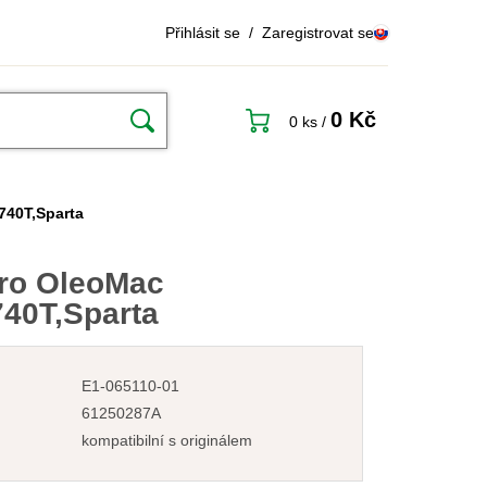
Přihlásit se
/
Zaregistrovat se
0 Kč
0 ks
/
740T,Sparta
pro OleoMac
40T,Sparta
E1-065110-01
61250287A
kompatibilní s originálem