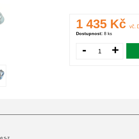
1 435 Kč
vč.
Dostupnost:
8 ks
-
+
00 S-T