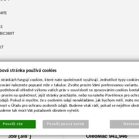
44FE
41
, BC380T
1T
bová stránka používá cookies
ho otvoru a zcela naplňte mazivem pro úhlové převodovky !
 stránkách fungují cookies, které naše společnosti využívají. Jednotlivé typy cookies 
cování naleznete popsané níže v tabulce. Zvolte prosím Vámi preferovanou variantu
 potřebovali ohledně výkonu vašich práv v souvislosti se zpracováním cookies konta
e prosím na společnost, jejíž stránky procházíte, nebo na našeho Pověřence pro ochr
údajů. Pokud si myslíte, že s osobními údaji nenakládáme, jak bychom měli, máte m
žnost u Úřadu pro ochranu osobních údajů. Budeme však rádi, pokud se nejdříve obrá
budeme tak moct Váš požadavek obratem vyřešit.
Povolit vše
Povolit pouze nutné
Nastave
vé kolo pro Husqvarna
Řetězka s prstencem pro
359 (3/8")
OleoMac 941,946