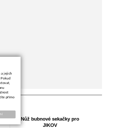
a jejich
. Pokud
ktovat,
anu
ožnost
títe přímo
ní
Nůž bubnové sekačky pro
JIKOV