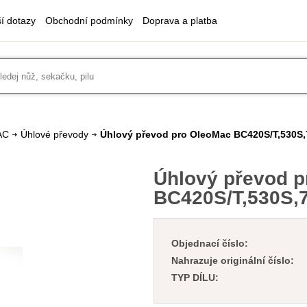
ší dotazy
Obchodní podmínky
Doprava a platba
AC
Úhlové převody
Úhlový převod pro OleoMac BC420S/T,530S,
Úhlový převod 
BC420S/T,530S,7
Objednací číslo:
Nahrazuje originální číslo:
TYP DÍLU: