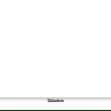
Objednací číslo:
E0-179700NK-01
Nahrazuje originální číslo:
5039390-71
2 255 Kč
1 863 Kč bez DPH
Koupit
Skladem