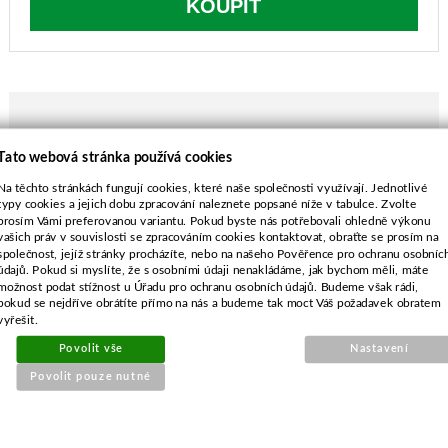
KOUPIT
Tato webová stránka používá cookies
POPIS ZBOŽÍ
Na těchto stránkách fungují cookies, které naše společnosti využívají. Jednotlivé
pro 507-019
typy cookies a jejich dobu zpracování naleznete popsané níže v tabulce. Zvolte
prosím Vámi preferovanou variantu. Pokud byste nás potřebovali ohledně výkonu
vašich práv v souvislosti se zpracováním cookies kontaktovat, obraťte se prosím na
společnost, jejíž stránky procházíte, nebo na našeho Pověřence pro ochranu osobníc
údajů. Pokud si myslíte, že s osobními údaji nenakládáme, jak bychom měli, máte
možnost podat stížnost u Úřadu pro ochranu osobních údajů. Budeme však rádi,
pokud se nejdříve obrátíte přímo na nás a budeme tak moct Váš požadavek obratem
SOUVISEJÍCÍ PRODUKTY
vyřešit.
Povolit vše
Nastavení
Ojnice pro Honda GX240
Povolit pouze nutné
(3.výbrus)