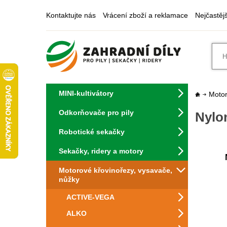
Kontaktujte nás
Vrácení zboží a reklamace
Nejčastěj
MINI-kultivátory
Motor
Odkorňovače pro pily
Nylo
Robotické sekačky
Sekačky, ridery a motory
Motorové křovinořezy, vysavače,
nůžky
ACTIVE-VEGA
ALKO