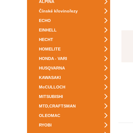
ALPINA
Čínské křovinořezy
ECHO
EINHELL
HECHT
HOMELITE
HONDA - VARI
HUSQVARNA
KAWASAKI
McCULLOCH
MITSUBISHI
MTD,CRAFTSMAN
OLEOMAC
RYOBI