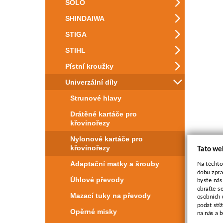
SOLO
SHINDAIWA
STIGA
STIHL
Pístní kroužky
Univerzální díly
Strunové hlavy
Drátěné kartáče pro
křovinořezy
Nylonové kartáče pro
křovinořezy
Tato we
Adaptační matky a šrouby
Na těchto
dobu zpra
Úhlové převody
byste nás
obraťte s
Mazací tuky na převody
osobních 
podat stí
Opěrné misky
na nás a 