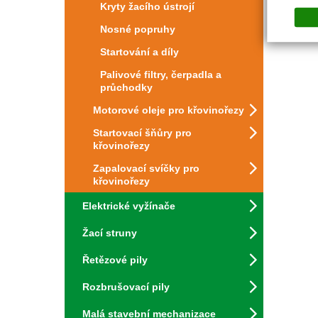
Kryty žacího ústrojí
Nosné popruhy
Startování a díly
Palivové filtry, čerpadla a
průchodky
Motorové oleje pro křovinořezy
Startovací šňůry pro
křovinořezy
Zapalovací svíčky pro
křovinořezy
Elektrické vyžínače
Žací struny
Řetězové pily
Rozbrušovací pily
Malá stavební mechanizace