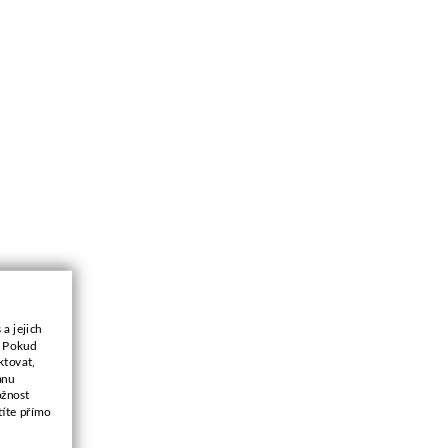
a jejich
. Pokud
ktovat,
anu
ožnost
títe přímo