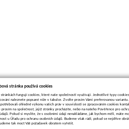
bová stránka používá cookies
 stránkách fungují cookies, které naše společnosti využívají. Jednotlivé typy cookies 
cování naleznete popsané níže v tabulce. Zvolte prosím Vámi preferovanou variantu
 potřebovali ohledně výkonu vašich práv v souvislosti se zpracováním cookies konta
e prosím na společnost, jejíž stránky procházíte, nebo na našeho Pověřence pro ochr
údajů. Pokud si myslíte, že s osobními údaji nenakládáme, jak bychom měli, máte m
žnost u Úřadu pro ochranu osobních údajů. Budeme však rádi, pokud se nejdříve obrá
budeme tak moct Váš požadavek obratem vyřešit.