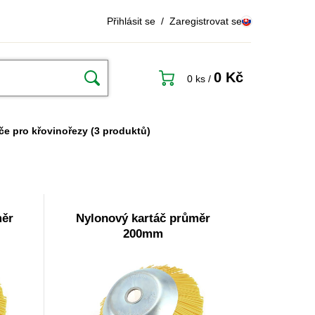
Přihlásit se
/
Zaregistrovat se
0 Kč
0 ks
/
če pro křovinořezy
(3 produktů)
měr
Nylonový kartáč průměr
200mm