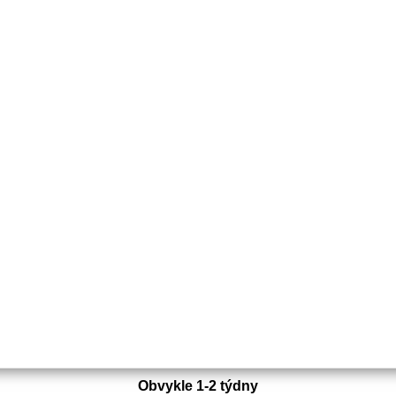
Objednací číslo:
E1-017504-01
Nahrazuje originální číslo:
22463187/3
75 Kč
62 Kč bez DPH
Detail
Obvykle 1-2 týdny