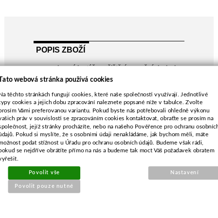
POPIS ZBOŽÍ
nylonový kartáč pro čištění zpevněných ploch
od plevele
Tato webová stránka používá cookies
pro křovinořezy do 40 ccm
Na těchto stránkách fungují cookies, které naše společnosti využívají. Jednotlivé
průměr uchycení 25,4mm + redukce na
typy cookies a jejich dobu zpracování naleznete popsané níže v tabulce. Zvolte
20,0mm
prosím Vámi preferovanou variantu. Pokud byste nás potřebovali ohledně výkonu
vašich práv v souvislosti se zpracováním cookies kontaktovat, obraťte se prosím na
společnost, jejíž stránky procházíte, nebo na našeho Pověřence pro ochranu osobníc
údajů. Pokud si myslíte, že s osobními údaji nenakládáme, jak bychom měli, máte
možnost podat stížnost u Úřadu pro ochranu osobních údajů. Budeme však rádi,
pokud se nejdříve obrátíte přímo na nás a budeme tak moct Váš požadavek obratem
vyřešit.
SOUVISEJÍCÍ PRODUKTY
Povolit vše
Nastavení
Povolit pouze nutné
Koncovka zapalovací svíčky
7mm