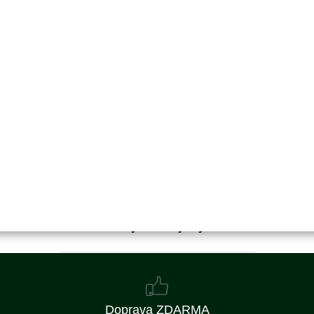
Objednací číslo:
E0-500014/50
791 Kč
654 Kč bez DPH
Detail
Obvykle 1-2 týdny
Doprava ZDARMA