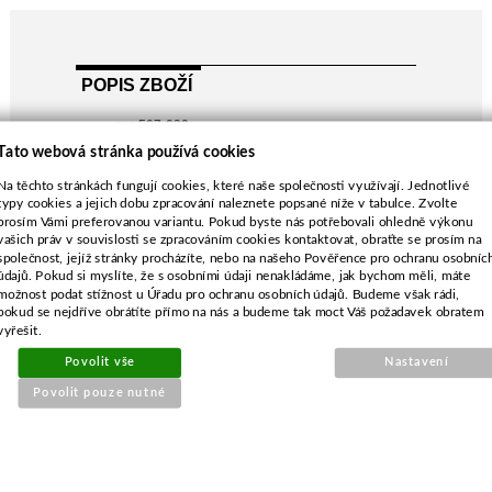
POPIS ZBOŽÍ
pro 507-029
Tato webová stránka používá cookies
Na těchto stránkách fungují cookies, které naše společnosti využívají. Jednotlivé
typy cookies a jejich dobu zpracování naleznete popsané níže v tabulce. Zvolte
prosím Vámi preferovanou variantu. Pokud byste nás potřebovali ohledně výkonu
vašich práv v souvislosti se zpracováním cookies kontaktovat, obraťte se prosím na
SOUVISEJÍCÍ PRODUKTY
společnost, jejíž stránky procházíte, nebo na našeho Pověřence pro ochranu osobníc
údajů. Pokud si myslíte, že s osobními údaji nenakládáme, jak bychom měli, máte
možnost podat stížnost u Úřadu pro ochranu osobních údajů. Budeme však rádi,
pokud se nejdříve obrátíte přímo na nás a budeme tak moct Váš požadavek obratem
Výfuk pro Husqvarna
vyřešit.
36,136,141,142
Povolit vše
Nastavení
Povolit pouze nutné