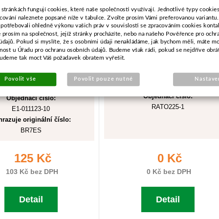
 stránkách fungují cookies, které naše společnosti využívají. Jednotlivé typy cookies 
cování naleznete popsané níže v tabulce. Zvolte prosím Vámi preferovanou variantu
 potřebovali ohledně výkonu vašich práv v souvislosti se zpracováním cookies konta
e prosím na společnost, jejíž stránky procházíte, nebo na našeho Pověřence pro ochr
údajů. Pokud si myslíte, že s osobními údaji nenakládáme, jak bychom měli, máte m
žnost u Úřadu pro ochranu osobních údajů. Budeme však rádi, pokud se nejdříve obrá
budeme tak moct Váš požadavek obratem vyřešit.
Povolit vše
Povolit pouze nutné
Nastave
Objednací číslo:
Objednací číslo:
RATO225-1
E1-011123-10
razuje originální číslo:
BR7ES
125 Kč
0 Kč
103 Kč bez DPH
0 Kč bez DPH
Detail
Detail