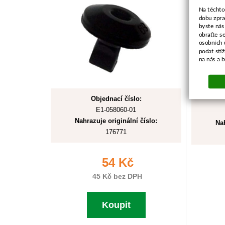
Na těchto
dobu zpra
byste nás
obraťte s
osobních 
podat stí
na nás a 
Objednací číslo:
E1-058060-01
Nahrazuje originální číslo:
Nah
176771
54 Kč
45 Kč bez DPH
Koupit