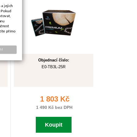
a jejich
. Pokud
ktovat,
anu
ožnost
títe přímo
ní
Objednací číslo:
E0-TB3L-25R
1 803 Kč
1 490 Kč bez DPH
Koupit