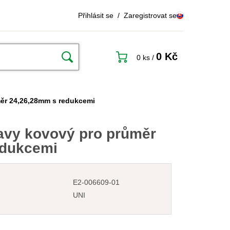
Přihlásit se
/
Zaregistrovat se
0 Kč
0 ks
/
měr 24,26,28mm s redukcemi
lavy kovový pro průměr
edukcemi
E2-006609-01
UNI