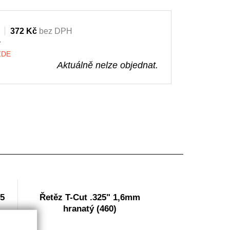
372 Kč
bez DPH
y
 ZDE
Aktuálně nelze objednat.
5
Řetěz T-Cut .325" 1,6mm
hranatý (460)