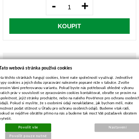
-
+
KOUPIT
Tato webová stránka používá cookies
POPIS ZBOŽÍ
Na těchto stránkách fungují cookies, které naše společnosti využívají. Jednotlivé
typy cookies a jejich dobu zpracování naleznete popsané níže v tabulce. Zvolte
Stihl FS36, FS44, FS55, FS65, FS72, FS74, FS75
prosím Vámi preferovanou variantu. Pokud byste nás potřebovali ohledně výkonu
Stihl FS76, FS80, FS81, FS83, FS85, FS86, FS87
vašich práv v souvislosti se zpracováním cookies kontaktovat, obraťte se prosím na
společnost, jejíž stránky procházíte, nebo na našeho Pověřence pro ochranu osobníc
Stihl FS88, FS90, FS96, FS100, FS106, FS108,
údajů. Pokud si myslíte, že s osobními údaji nenakládáme, jak bychom měli, máte
FS110
možnost podat stížnost u Úřadu pro ochranu osobních údajů. Budeme však rádi,
Stihl FS120, FS130, FS180, FS200, FS240,
pokud se nejdříve obrátíte přímo na nás a budeme tak moct Váš požadavek obratem
vyřešit.
FS250
Stihl FS260, FS290, FS310, FS400, FS460,
Povolit vše
Nastavení
FS480
Povolit pouze nutné