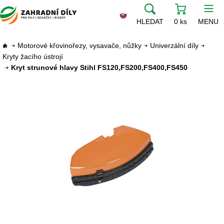
HLEDAT
0 ks
MENU
Motorové křovinořezy, vysavače, nůžky
Univerzální díly
Kryty žacího ústrojí
Kryt strunové hlavy Stihl FS120,FS200,FS400,FS450