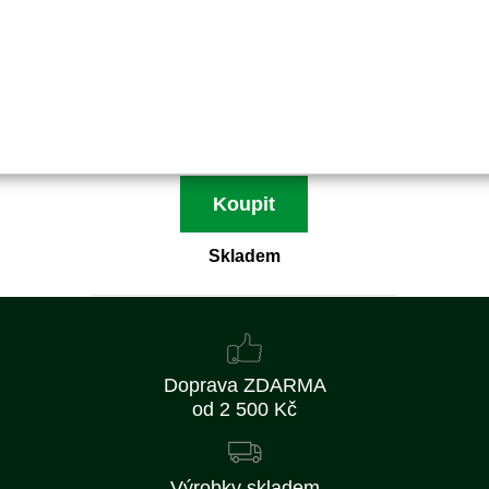
E1-050459-01
Nahrazuje originální číslo:
470.834
430 Kč
355 Kč bez DPH
Koupit
Skladem
Doprava ZDARMA
od 2 500 Kč
Výrobky skladem