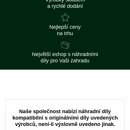
a rychlé dodání
Nejlepší ceny
na trhu
Největší eshop s náhradními
díly pro Vaši zahradu
Naše společnost nabízí náhradní díly
kompatibilní s originálními díly uvedených
výrobců, není-li výslovně uvedeno jinak.