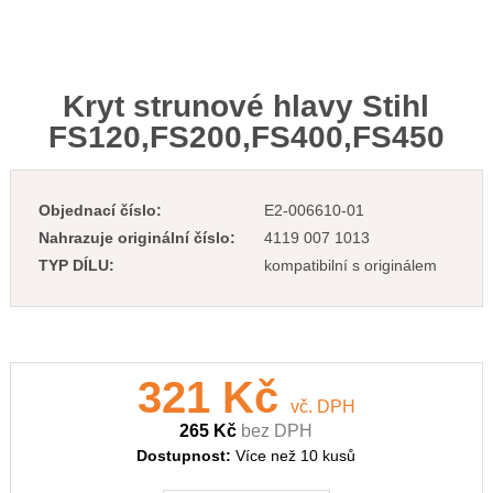
Kryt strunové hlavy Stihl
FS120,FS200,FS400,FS450
Objednací číslo:
E2-006610-01
Nahrazuje originální číslo:
4119 007 1013
TYP DÍLU:
kompatibilní s originálem
321 Kč
vč. DPH
265 Kč
bez DPH
Dostupnost:
Více než 10 kusů