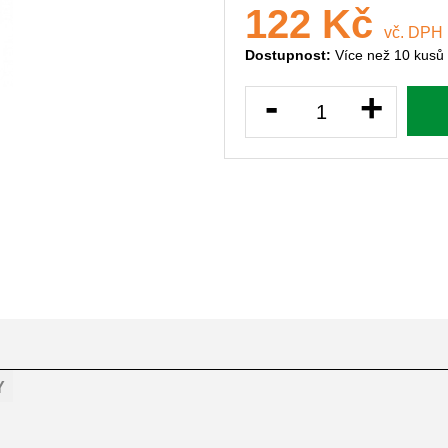
122 Kč
vč. DPH
Dostupnost:
Více než 10 kusů
-
+
Y