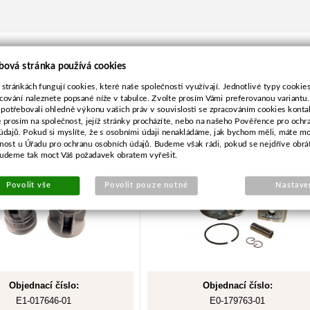
bová stránka používá cookies
 stránkách fungují cookies, které naše společnosti využívají. Jednotlivé typy cookies 
cování naleznete popsané níže v tabulce. Zvolte prosím Vámi preferovanou variantu
šeč nože pro Castel
Válec+píst pro Husqvarna
 potřebovali ohledně výkonu vašich práv v souvislosti se zpracováním cookies konta
Garden
371,372-50mm
e prosím na společnost, jejíž stránky procházíte, nebo na našeho Pověřence pro ochr
údajů. Pokud si myslíte, že s osobními údaji nenakládáme, jak bychom měli, máte m
žnost u Úřadu pro ochranu osobních údajů. Budeme však rádi, pokud se nejdříve obrá
budeme tak moct Váš požadavek obratem vyřešit.
Povolit vše
Povolit pouze nutné
Nastave
Objednací číslo:
Objednací číslo:
E1-017646-01
E0-179763-01