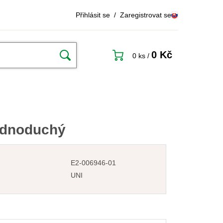
Přihlásit se
/
Zaregistrovat se
0 Kč
0 ks
/
ednoduchý
E2-006946-01
UNI