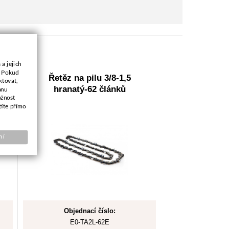
a jejich
. Pokud
Řetěz na pilu 3/8-1,5
ktovat,
hranatý-62 článků
anu
ožnost
títe přímo
ní
Objednací číslo:
E0-TA2L-62E