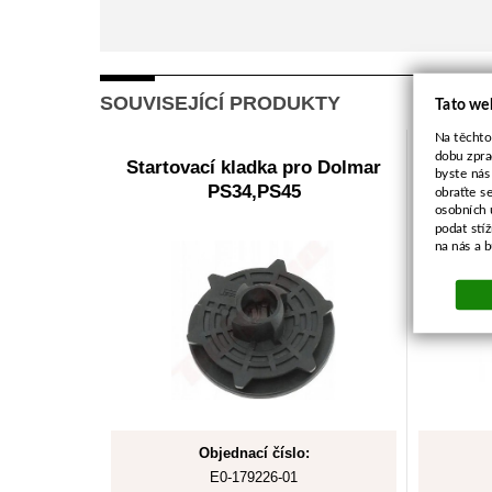
SOUVISEJÍCÍ PRODUKTY
Tato we
Na těchto
dobu zpra
Startovací kladka pro Dolmar
Una
byste nás
PS34,PS45
obraťte s
osobních 
podat stí
na nás a 
Objednací číslo:
E0-179226-01