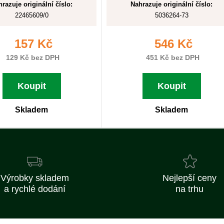
razuje originální číslo:
Nahrazuje originální číslo:
22465609/0
5036264-73
157 Kč
546 Kč
129 Kč bez DPH
451 Kč bez DPH
Koupit
Koupit
Skladem
Skladem
Výrobky skladem
Nejlepší ceny
a rychlé dodání
na trhu