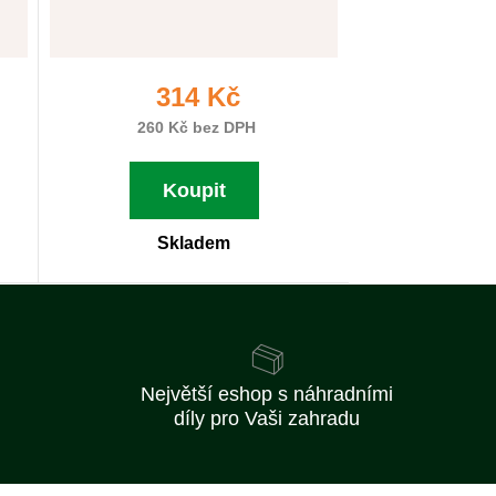
314 Kč
260 Kč bez DPH
Koupit
Skladem
Největší eshop s náhradními
díly pro Vaši zahradu