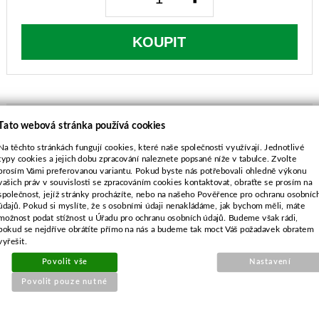
KOUPIT
Tato webová stránka používá cookies
Na těchto stránkách fungují cookies, které naše společnosti využívají. Jednotlivé
POPIS ZBOŽÍ
typy cookies a jejich dobu zpracování naleznete popsané níže v tabulce. Zvolte
prosím Vámi preferovanou variantu. Pokud byste nás potřebovali ohledně výkonu
PŘILOŽENÉ SOUBORY
vašich práv v souvislosti se zpracováním cookies kontaktovat, obraťte se prosím na
společnost, jejíž stránky procházíte, nebo na našeho Pověřence pro ochranu osobníc
Návod k obsluze najdete ve složce SOUBORY
údajů. Pokud si myslíte, že s osobními údaji nenakládáme, jak bychom měli, máte
možnost podat stížnost u Úřadu pro ochranu osobních údajů. Budeme však rádi,
pokud se nejdříve obrátíte přímo na nás a budeme tak moct Váš požadavek obratem
vyřešit.
Povolit vše
Nastavení
Povolit pouze nutné
SOUVISEJÍCÍ PRODUKTY