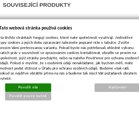
SOUVISEJÍCÍ PRODUKTY
Brusný kotouč 3/8"hobby a
Tato webová stránka používá cookies
.325"
Na těchto stránkách fungují cookies, které naše společnosti využívají. Jednotlivé
typy cookies a jejich dobu zpracování naleznete popsané níže v tabulce. Zvolte
prosím Vámi preferovanou variantu. Pokud byste nás potřebovali ohledně výkonu
vašich práv v souvislosti se zpracováním cookies kontaktovat, obraťte se prosím na
společnost, jejíž stránky procházíte, nebo na našeho Pověřence pro ochranu osobníc
údajů. Pokud si myslíte, že s osobními údaji nenakládáme, jak bychom měli, máte
možnost podat stížnost u Úřadu pro ochranu osobních údajů. Budeme však rádi,
pokud se nejdříve obrátíte přímo na nás a budeme tak moct Váš požadavek obratem
vyřešit.
Povolit vše
Nastavení
Povolit pouze nutné
Objednací číslo:
E0-171139-01
Nahrazuje originální číslo:
145*12,1*3,2mm