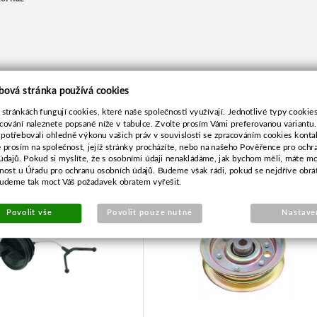
bová stránka používá cookies
 stránkách fungují cookies, které naše společnosti využívají. Jednotlivé typy cookies 
cování naleznete popsané níže v tabulce. Zvolte prosím Vámi preferovanou variantu
 potřebovali ohledně výkonu vašich práv v souvislosti se zpracováním cookies konta
e prosím na společnost, jejíž stránky procházíte, nebo na našeho Pověřence pro ochr
čko pal.nádrže pro
Řemenice pro Husqvarna,A
údajů. Pokud si myslíte, že s osobními údaji nenakládáme, jak bychom měli, máte m
usqvarna 136,141
žnost u Úřadu pro ochranu osobních údajů. Budeme však rádi, pokud se nejdříve obrá
budeme tak moct Váš požadavek obratem vyřešit.
Povolit vše
Povolit pouze nutné
Nastave