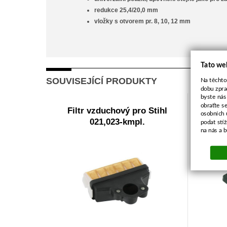
redukce 25,4/20,0 mm
vložky s otvorem pr. 8, 10, 12 mm
Tato we
SOUVISEJÍCÍ PRODUKTY
Na těchto
dobu zpra
byste nás
obraťte s
Filtr vzduchový pro Stihl
Ví
osobních 
021,023-kmpl.
H
podat stí
na nás a 