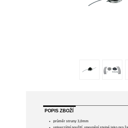
POPIS ZBOŽÍ
průměr struny 3,0mm
univerzální použití, upevnění stejné jako pro ž