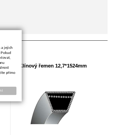
a jejich
. Pokud
ktovat,
anu
YP
Klínový řemen 12,7*1524mm
ožnost
títe přímo
ní