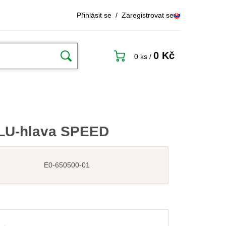
Přihlásit se
/
Zaregistrovat se
0 Kč
0 ks
/
LU-hlava SPEED
E0-650500-01