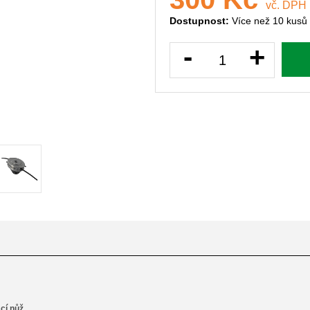
vč. DPH
Dostupnost:
Více než 10 kusů
-
+
ací nůž