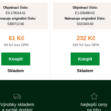
Objednací číslo:
Objednací číslo:
E0-178314-01
E1-030490-01
razuje originální číslo:
Nahrazuje originální číslo:
5300712-66
5321043-60
61 Kč
232 Kč
50 Kč bez DPH
192 Kč bez DPH
Koupit
Koupit
Skladem
Skladem
Výrobky skladem
Nejlepší ceny
a rychlé dodání
na trhu