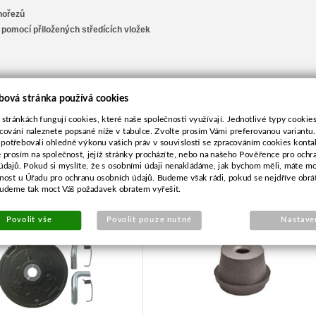
inořezů
 pomocí přiložených středících vložek
bová stránka používá cookies
 stránkách fungují cookies, které naše společnosti využívají. Jednotlivé typy cookies 
cování naleznete popsané níže v tabulce. Zvolte prosím Vámi preferovanou variantu
 potřebovali ohledně výkonu vašich práv v souvislosti se zpracováním cookies konta
e prosím na společnost, jejíž stránky procházíte, nebo na našeho Pověřence pro ochr
údajů. Pokud si myslíte, že s osobními údaji nenakládáme, jak bychom měli, máte m
dílů kladky pro Honda
Silenblok pro Stihl 050,05
žnost u Úřadu pro ochranu osobních údajů. Budeme však rádi, pokud se nejdříve obrá
GX340,GX390
budeme tak moct Váš požadavek obratem vyřešit.
Povolit vše
Povolit pouze nutné
Nastave