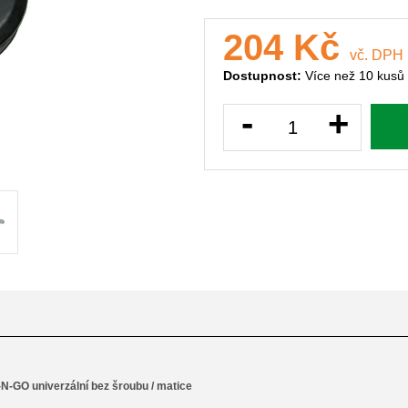
204 Kč
vč. DPH
Dostupnost:
Více než 10 kusů
-
+
N-GO univerzální bez šroubu / matice