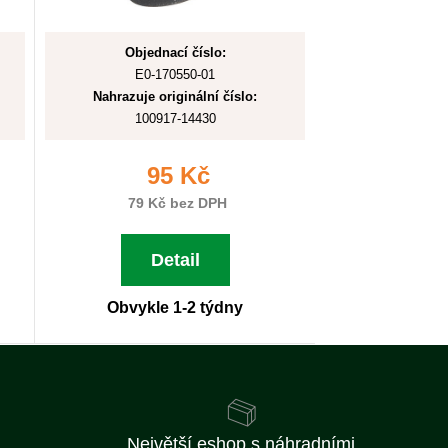
Objednací číslo:
E0-170550-01
Nahrazuje originální číslo:
100917-14430
95 Kč
79 Kč bez DPH
Detail
Obvykle 1-2 týdny
Největší eshop s náhradními