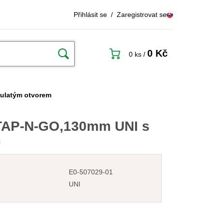
Přihlásit se
/
Zaregistrovat se
0 Kč
0 ks
/
kulatým otvorem
 TAP-N-GO,130mm UNI s
m
E0-507029-01
UNI