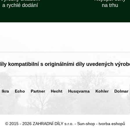
a rychlé dodání
na trhu
ly kompatibilní s originálními díly uvedených výrob
Ikra
Echo
Partner
Hecht
Husqvarna
Kohler
Dolmar
© 2015 - 2026 ZAHRADNÍ DÍLY s.r.o. -
Sun-shop
-
tvorba eshopů