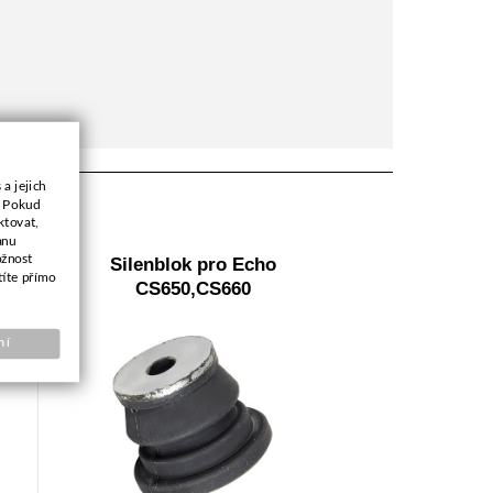
a jejich
. Pokud
ktovat,
anu
ožnost
1
Silenblok pro Echo
títe přímo
CS650,CS660
ní