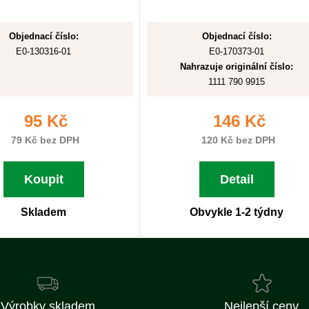
Objednací číslo:
Objednací číslo:
E0-130316-01
E0-170373-01
Nahrazuje originální číslo:
1111 790 9915
95 Kč
146 Kč
79 Kč bez DPH
120 Kč bez DPH
Koupit
Detail
Skladem
Obvykle 1-2 týdny
Výrobky skladem
Nejlepší ceny