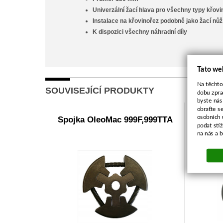
Univerzální žací hlava pro všechny typy křov
Instalace na křovinořez podobně jako žací nůž
K dispozici všechny náhradní díly
Tato we
Na těchto
SOUVISEJÍCÍ PRODUKTY
dobu zpra
byste nás
obraťte s
osobních 
Spojka OleoMac 999F,999TTA
Sada 
podat stí
na nás a 