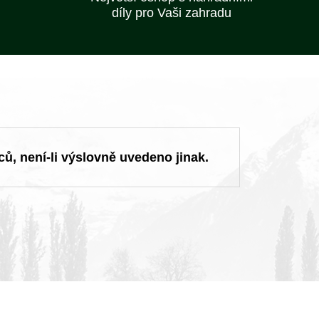
díly pro Vaši zahradu
ců, není-li výslovně uvedeno jinak.