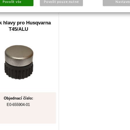
Skladem
Skladem
Povolit vše
Povolit pouze nutné
Nastave
k hlavy pro Husqvarna
T45/ALU
Objednací číslo:
E0-655904-01