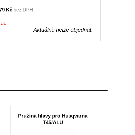
79 Kč
bez DPH
y
 ZDE
Aktuálně nelze objednat.
Pružina hlavy pro Husqvarna
T45/ALU