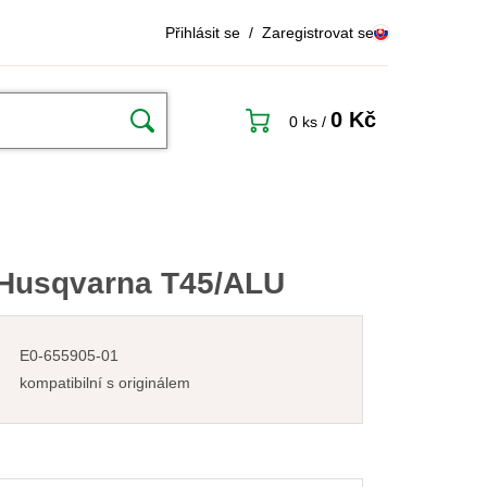
Přihlásit se
/
Zaregistrovat se
0 Kč
0 ks
/
 Husqvarna T45/ALU
E0-655905-01
kompatibilní s originálem