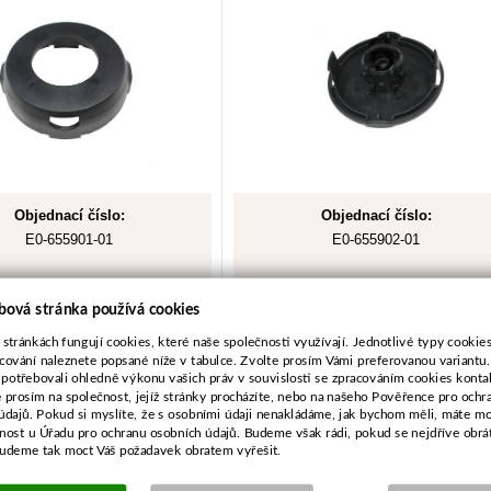
Objednací číslo:
Objednací číslo:
E0-655901-01
E0-655902-01
bová stránka používá cookies
 stránkách fungují cookies, které naše společnosti využívají. Jednotlivé typy cookies 
68 Kč
81 Kč
cování naleznete popsané níže v tabulce. Zvolte prosím Vámi preferovanou variantu
 potřebovali ohledně výkonu vašich práv v souvislosti se zpracováním cookies konta
56 Kč bez DPH
67 Kč bez DPH
e prosím na společnost, jejíž stránky procházíte, nebo na našeho Pověřence pro ochr
údajů. Pokud si myslíte, že s osobními údaji nenakládáme, jak bychom měli, máte m
žnost u Úřadu pro ochranu osobních údajů. Budeme však rádi, pokud se nejdříve obrá
Koupit
Koupit
budeme tak moct Váš požadavek obratem vyřešit.