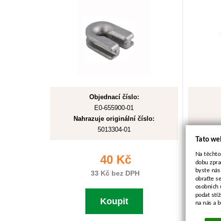
Objednací číslo:
E0-655900-01
Nahrazuje originální číslo:
5013304-01
Tato we
Na těchto
40 Kč
dobu zpra
byste nás
33 Kč bez DPH
obraťte s
osobních 
podat stí
Koupit
na nás a 