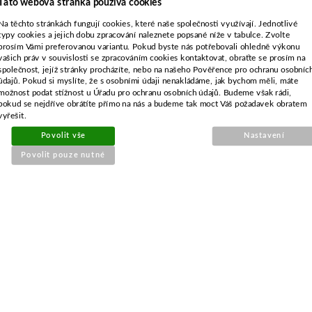
Tato webová stránka používá cookies
Na těchto stránkách fungují cookies, které naše společnosti využívají. Jednotlivé
typy cookies a jejich dobu zpracování naleznete popsané níže v tabulce. Zvolte
prosím Vámi preferovanou variantu. Pokud byste nás potřebovali ohledně výkonu
vašich práv v souvislosti se zpracováním cookies kontaktovat, obraťte se prosím na
společnost, jejíž stránky procházíte, nebo na našeho Pověřence pro ochranu osobníc
Objednací číslo:
údajů. Pokud si myslíte, že s osobními údaji nenakládáme, jak bychom měli, máte
E0-635175-01
možnost podat stížnost u Úřadu pro ochranu osobních údajů. Budeme však rádi,
Nahrazuje originální číslo:
pokud se nejdříve obrátíte přímo na nás a budeme tak moct Váš požadavek obratem
vyřešit.
T35,5784464-01,5819251-02
Povolit vše
Nastavení
245 Kč
Povolit pouze nutné
203 Kč bez DPH
Detail
Obvykle 1-2 týdny
Průchodka pro Husqvarna