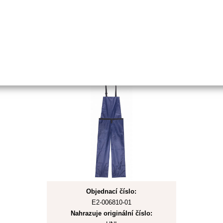
Koupit
Skladem
Ochranná zástěra pro práci s
vyžínači
Objednací číslo:
E2-006810-01
Nahrazuje originální číslo: