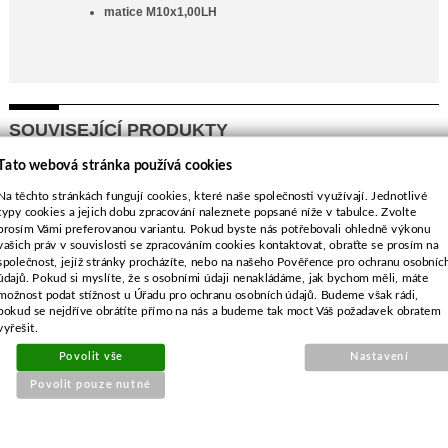
matice M10x1,00LH
SOUVISEJÍCÍ PRODUKTY
Tato webová stránka používá cookies
Ochranný štít KOMBI plexi a
Na těchto stránkách fungují cookies, které naše společnosti využívají. Jednotlivé
síťka
typy cookies a jejich dobu zpracování naleznete popsané níže v tabulce. Zvolte
prosím Vámi preferovanou variantu. Pokud byste nás potřebovali ohledně výkonu
vašich práv v souvislosti se zpracováním cookies kontaktovat, obraťte se prosím na
společnost, jejíž stránky procházíte, nebo na našeho Pověřence pro ochranu osobníc
údajů. Pokud si myslíte, že s osobními údaji nenakládáme, jak bychom měli, máte
možnost podat stížnost u Úřadu pro ochranu osobních údajů. Budeme však rádi,
pokud se nejdříve obrátíte přímo na nás a budeme tak moct Váš požadavek obratem
vyřešit.
Povolit vše
Nastavení
Povolit pouze nutné