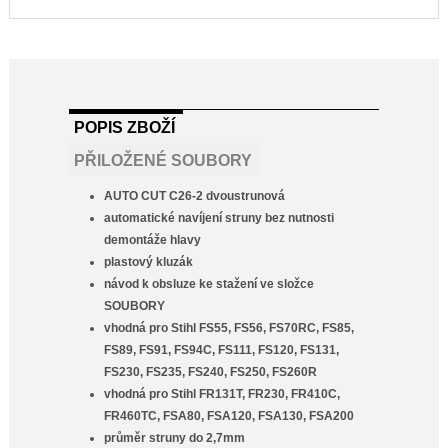
POPIS ZBOŽÍ
PŘILOŽENÉ SOUBORY
AUTO CUT C26-2 dvoustrunová
automatické navíjení struny bez nutnosti
demontáže hlavy
plastový kluzák
návod k obsluze ke stažení ve složce
SOUBORY
vhodná pro Stihl FS55, FS56, FS70RC, FS85,
FS89, FS91, FS94C, FS111, FS120, FS131,
FS230, FS235, FS240, FS250, FS260R
vhodná pro Stihl FR131T, FR230, FR410C,
FR460TC, FSA80, FSA120, FSA130, FSA200
průměr struny do 2,7mm