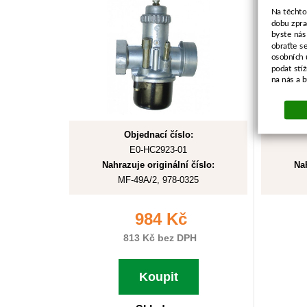
Na těchto
dobu zpra
byste nás
obraťte s
osobních 
podat stí
na nás a 
Objednací číslo:
E0-HC2923-01
Nahrazuje originální číslo:
Nah
MF-49A/2, 978-0325
984 Kč
813 Kč bez DPH
Koupit