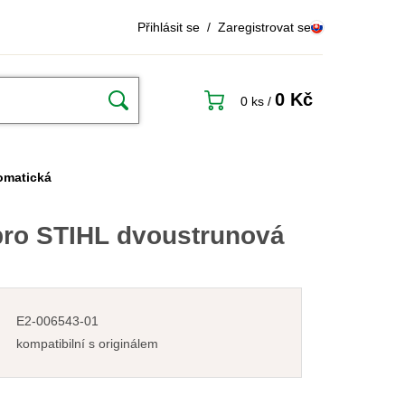
Přihlásit se
/
Zaregistrovat se
0 Kč
0 ks
/
omatická
pro STIHL dvoustrunová
E2-006543-01
kompatibilní s originálem