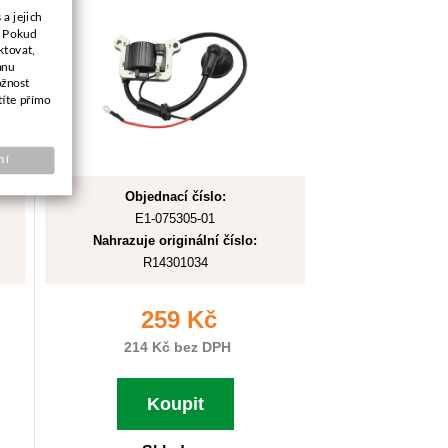
a jejich
. Pokud
ktovat,
anu
ožnost
títe přímo
ní
Objednací číslo:
E1-075305-01
Nahrazuje originální číslo:
R14301034
259 Kč
214 Kč bez DPH
Koupit