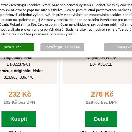
 stránkách fungují cookies, které naše společnosti využívají. Jednotlivé typy cookies 
cování naleznete popsané níže v tabulce. Zvolte prosím Vámi preferovanou variantu
 potřebovali ohledně výkonu vašich práv v souvislosti se zpracováním cookies konta
e prosím na společnost, jejíž stránky procházíte, nebo na našeho Pověřence pro ochr
údajů. Pokud si myslíte, že s osobními údaji nenakládáme, jak bychom měli, máte m
žnost u Úřadu pro ochranu osobních údajů. Budeme však rádi, pokud se nejdříve obrá
budeme tak moct Váš požadavek obratem vyřešit.
Povolit vše
Povolit pouze nutné
Nastave
Objednací číslo:
Objednací číslo:
E1-022375-01
E0-TA3L-71E
razuje originální číslo:
313.903, 336.770
232 Kč
276 Kč
192 Kč bez DPH
228 Kč bez DPH
Koupit
Detail