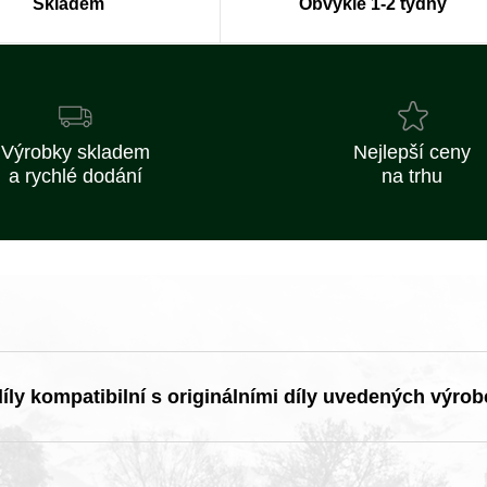
Skladem
Obvykle 1-2 týdny
Výrobky skladem
Nejlepší ceny
a rychlé dodání
na trhu
ly kompatibilní s originálními díly uvedených výrob