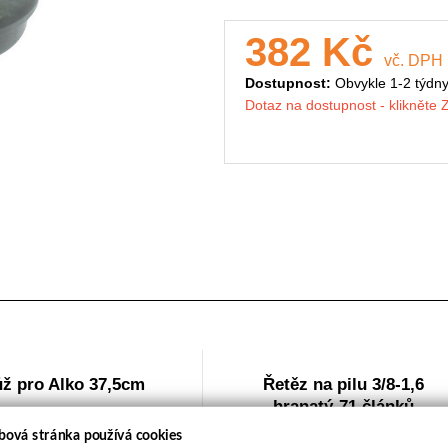
382 Kč
vč. DPH
Dostupnost:
Obvykle 1-2 týdn
Dotaz na dostupnost - klikněte
ž pro Alko 37,5cm
Řetěz na pilu 3/8-1,6
hranatý-71 článků
bová stránka používá cookies