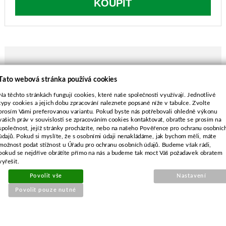
KOUPIT
Tato webová stránka používá cookies
POPIS ZBOŽÍ
Na těchto stránkách fungují cookies, které naše společnosti využívají. Jednotlivé
pro 507-029
typy cookies a jejich dobu zpracování naleznete popsané níže v tabulce. Zvolte
prosím Vámi preferovanou variantu. Pokud byste nás potřebovali ohledně výkonu
vašich práv v souvislosti se zpracováním cookies kontaktovat, obraťte se prosím na
společnost, jejíž stránky procházíte, nebo na našeho Pověřence pro ochranu osobníc
údajů. Pokud si myslíte, že s osobními údaji nenakládáme, jak bychom měli, máte
možnost podat stížnost u Úřadu pro ochranu osobních údajů. Budeme však rádi,
pokud se nejdříve obrátíte přímo na nás a budeme tak moct Váš požadavek obratem
SOUVISEJÍCÍ PRODUKTY
vyřešit.
Povolit vše
Nastavení
Řetěz na pilu 3/8-1,6
Povolit pouze nutné
hranatý-76 článků