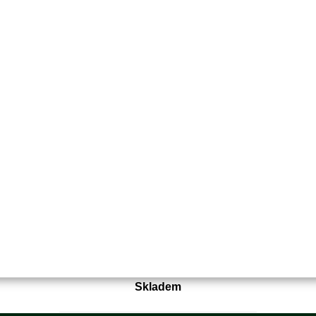
Objednací číslo:
E0-170192-01
Nahrazuje originální číslo:
5034432-01
27 Kč
22 Kč bez DPH
Koupit
Skladem