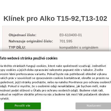
Klínek pro Alko T15-92,T13-102
Objednací číslo:
E0-610400-01
Nahrazuje originální číslo:
701.595
TYP DÍLU:
kompatibilní s originálem
Tato webová stránka používá cookies
Na těchto stránkách fungují cookies, které naše společnosti využívají. Jednotlivé
typy cookies a jejich dobu zpracování naleznete popsané níže v tabulce. Zvolte
22 Kč
prosím Vámi preferovanou variantu. Pokud byste nás potřebovali ohledně výkonu
vašich práv v souvislosti se zpracováním cookies kontaktovat, obraťte se prosím na
vč. DPH
společnost, jejíž stránky procházíte, nebo na našeho Pověřence pro ochranu osobníc
18 Kč
bez DPH
údajů. Pokud si myslíte, že s osobními údaji nenakládáme, jak bychom měli, máte
Dostupnost:
Více než 10 kusů
možnost podat stížnost u Úřadu pro ochranu osobních údajů. Budeme však rádi,
pokud se nejdříve obrátíte přímo na nás a budeme tak moct Váš požadavek obratem
vyřešit.
-
+
Povolit vše
Nastavení