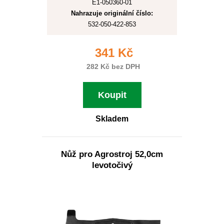
E1-050360-01
Nahrazuje originální číslo:
532-050-422-853
341 Kč
282 Kč bez DPH
Koupit
Skladem
Nůž pro Agrostroj 52,0cm
levotočivý