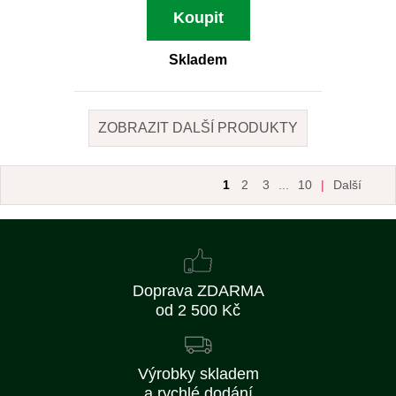
Koupit
Skladem
ZOBRAZIT DALŠÍ PRODUKTY
1
2
3
...
10
|
Další
Doprava ZDARMA
od 2 500 Kč
Výrobky skladem
a rychlé dodání