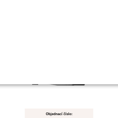
Koupit
Skladem
Nůž pro Castel Garden 33,0cm
Objednací číslo: