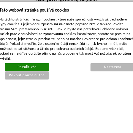
pravotočivý
Tato webová stránka používá cookies
Na těchto stránkách fungují cookies, které naše společnosti využívají. Jednotlivé
typy cookies a jejich dobu zpracování naleznete popsané níže v tabulce. Zvolte
prosím Vámi preferovanou variantu. Pokud byste nás potřebovali ohledně výkonu
vašich práv v souvislosti se zpracováním cookies kontaktovat, obraťte se prosím na
společnost, jejíž stránky procházíte, nebo na našeho Pověřence pro ochranu osobníc
údajů. Pokud si myslíte, že s osobními údaji nenakládáme, jak bychom měli, máte
možnost podat stížnost u Úřadu pro ochranu osobních údajů. Budeme však rádi,
pokud se nejdříve obrátíte přímo na nás a budeme tak moct Váš požadavek obratem
vyřešit.
Povolit vše
Nastavení
Povolit pouze nutné
Objednací číslo:
E1-053142-01
Nahrazuje originální číslo:
532-050-422-543
396 Kč
327 Kč bez DPH