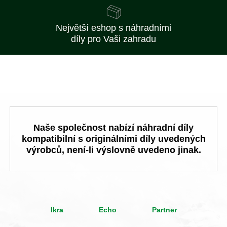
Největší eshop s náhradními
díly pro Vaši zahradu
Naše společnost nabízí náhradní díly
kompatibilní s originálními díly uvedených
výrobců, není-li výslovně uvedeno jinak.
Ikra
Echo
Partner