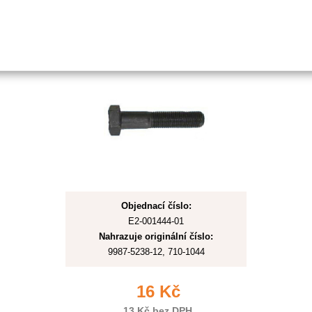
Šroub nože pro Stiga,MTD
3/8" 38mm
Objednací číslo:
E2-001444-01
Nahrazuje originální číslo:
9987-5238-12, 710-1044
16 Kč
13 Kč bez DPH