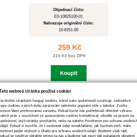
Objednací číslo:
E0-10825100-01
Nahrazuje originální číslo:
10-8251-00
259 Kč
214 Kč bez DPH
Koupit
Skladem
Tato webová stránka používá cookies
Na těchto stránkách fungují cookies, které naše společnosti využívají. Jednotlivé
typy cookies a jejich dobu zpracování naleznete popsané níže v tabulce. Zvolte
Nůž pro Marazzini,Partner
prosím Vámi preferovanou variantu. Pokud byste nás potřebovali ohledně výkonu
49,8cm
vašich práv v souvislosti se zpracováním cookies kontaktovat, obraťte se prosím na
společnost, jejíž stránky procházíte, nebo na našeho Pověřence pro ochranu osobníc
údajů. Pokud si myslíte, že s osobními údaji nenakládáme, jak bychom měli, máte
možnost podat stížnost u Úřadu pro ochranu osobních údajů. Budeme však rádi,
pokud se nejdříve obrátíte přímo na nás a budeme tak moct Váš požadavek obratem