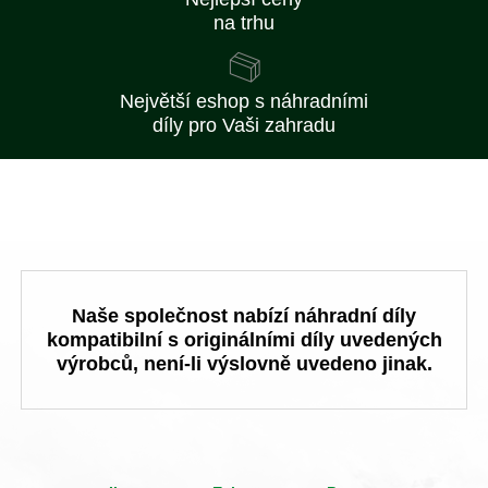
na trhu
Největší eshop s náhradními
díly pro Vaši zahradu
Naše společnost nabízí náhradní díly
kompatibilní s originálními díly uvedených
výrobců, není-li výslovně uvedeno jinak.