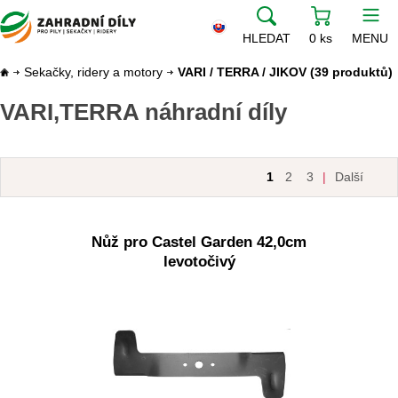
HLEDAT
0 ks
MENU
Sekačky, ridery a motory
VARI / TERRA / JIKOV
(39 produktů)
VARI,TERRA náhradní díly
1
2
3
|
Další
Nůž pro Castel Garden 42,0cm
levotočivý