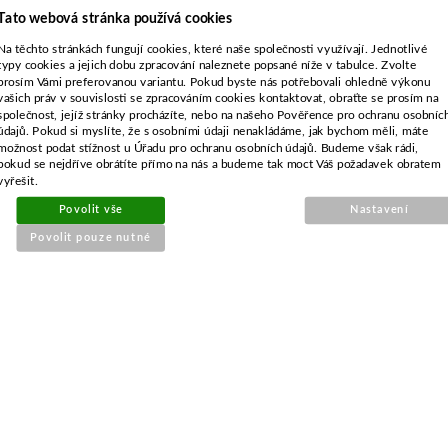
Tato webová stránka používá cookies
Na těchto stránkách fungují cookies, které naše společnosti využívají. Jednotlivé
typy cookies a jejich dobu zpracování naleznete popsané níže v tabulce. Zvolte
prosím Vámi preferovanou variantu. Pokud byste nás potřebovali ohledně výkonu
vašich práv v souvislosti se zpracováním cookies kontaktovat, obraťte se prosím na
společnost, jejíž stránky procházíte, nebo na našeho Pověřence pro ochranu osobníc
údajů. Pokud si myslíte, že s osobními údaji nenakládáme, jak bychom měli, máte
možnost podat stížnost u Úřadu pro ochranu osobních údajů. Budeme však rádi,
pokud se nejdříve obrátíte přímo na nás a budeme tak moct Váš požadavek obratem
vyřešit.
Objednací číslo:
E1-017876-01
Povolit vše
Nastavení
Nahrazuje originální číslo:
Povolit pouze nutné
182004346/0, 1111-9741-01
293 Kč
242 Kč bez DPH
Detail
Obvykle 1-2 týdny