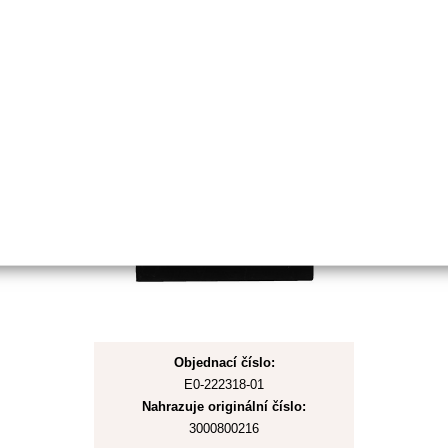
Skladem
Nůž bubnové sekačky pro
VARI
Objednací číslo:
E0-222318-01
Nahrazuje originální číslo:
3000800216