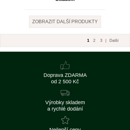
ZOBRAZIT DALŠÍ PRODUKTY
1
2
3
|
Další
Doprava ZDARMA
od 2 500 Kč
Výrobky skladem
a rychlé dodání
Nejlepší ceny