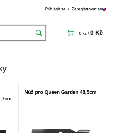
Přihlásit se
/
Zaregistrovat se
0 Kč
0 ks
/
ky
Nůž pro Queen Garden 48,5cm
3,7cm