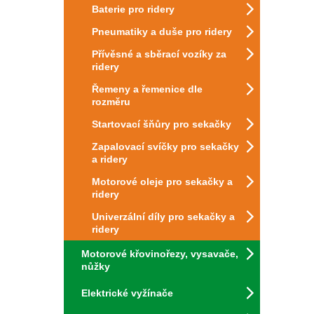
Baterie pro ridery
Pneumatiky a duše pro ridery
Přívěsné a sběrací vozíky za
ridery
Řemeny a řemenice dle
rozměru
Startovací šňůry pro sekačky
Zapalovací svíčky pro sekačky
a ridery
Motorové oleje pro sekačky a
ridery
Univerzální díly pro sekačky a
ridery
Motorové křovinořezy, vysavače,
nůžky
Elektrické vyžínače