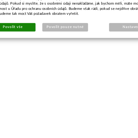
údajů. Pokud si myslíte, že s osobními údaji nenakládáme, jak bychom měli, máte m
žnost u Úřadu pro ochranu osobních údajů. Budeme však rádi, pokud se nejdříve obrá
budeme tak moct Váš požadavek obratem vyřešit.
Povolit vše
Povolit pouze nutné
Nastave