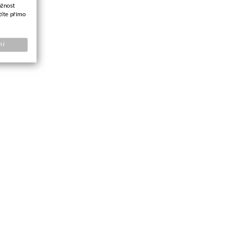
ožnost
títe přímo
ní