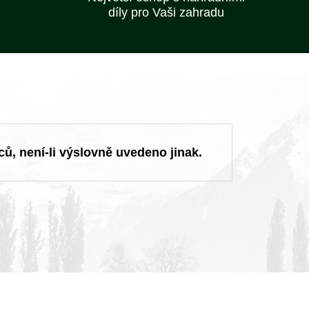
díly pro Vaši zahradu
ců, není-li výslovně uvedeno jinak.