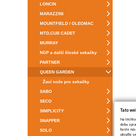
LONCIN
MARAZZINI
MOUNTFIELD / OLEOMAC
MTD,CUB CADET
MURRAY
NGP a další čínské sekačky
PARTNER
QUEEN GARDEN
Žací nože pro sekačky
SABO
SECO
Tato we
SIMPLICITY
Na těchto
SNAPPER
dobu zpra
byste nás
SOLO
obraťte s