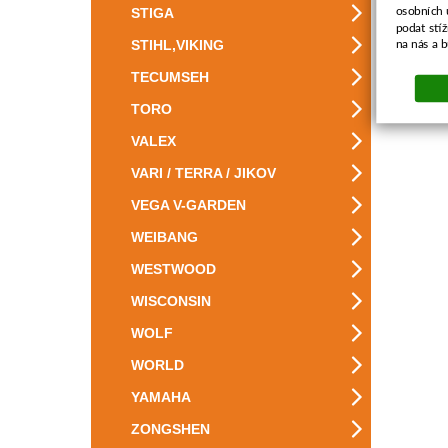
osobních 
STIGA
podat stí
STIHL,VIKING
na nás a 
TECUMSEH
TORO
VALEX
VARI / TERRA / JIKOV
VEGA V-GARDEN
WEIBANG
WESTWOOD
WISCONSIN
WOLF
WORLD
YAMAHA
ZONGSHEN