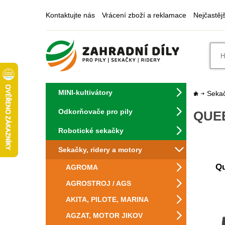
Kontaktujte nás
Vrácení zboží a reklamace
Nejčastěj
MINI-kultivátory
Sekač
Odkorňovače pro pily
QUEE
Robotické sekačky
Sekačky, ridery a motory
Qu
AGROMA
AGROSTROJ / AGS
AKITA, PILOTE, MARINA
AGZAT, MOTOR JIKOV