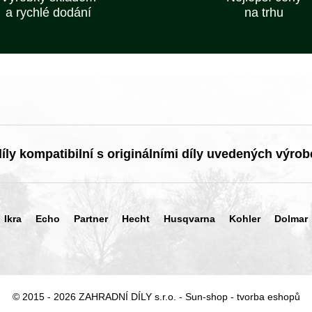
a rychlé dodání
na trhu
ly kompatibilní s originálními díly uvedených výrob
Ikra
Echo
Partner
Hecht
Husqvarna
Kohler
Dolmar
© 2015 - 2026 ZAHRADNÍ DÍLY s.r.o. -
Sun-shop
-
tvorba eshopů