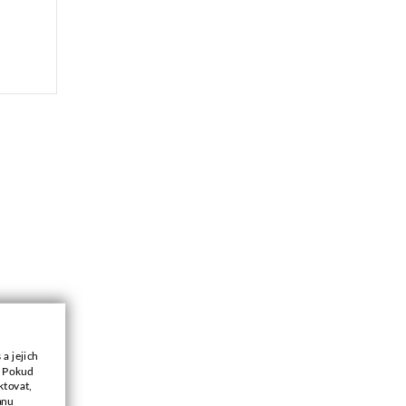
a jejich
. Pokud
ktovat,
anu