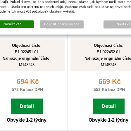
údajů. Pokud si myslíte, že s osobními údaji nenakládáme, jak bychom měli, máte m
žnost u Úřadu pro ochranu osobních údajů. Budeme však rádi, pokud se nejdříve obrá
budeme tak moct Váš požadavek obratem vyřešit.
Povolit vše
Povolit pouze nutné
Nastave
Objednací číslo:
Objednací číslo:
E1-022451-01
E1-022452-01
Nahrazuje originální číslo:
Nahrazuje originální číslo
M148243
M145245
694 Kč
669 Kč
573 Kč bez DPH
553 Kč bez DPH
Detail
Detail
Obvykle 1-2 týdny
Obvykle 1-2 týdny