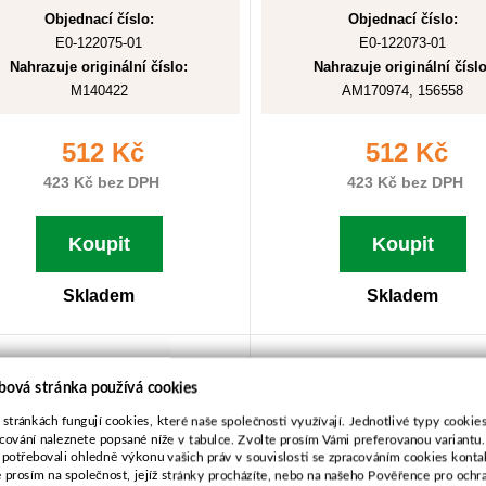
Objednací číslo:
Objednací číslo:
E0-122075-01
E0-122073-01
Nahrazuje originální číslo:
Nahrazuje originální číslo
M140422
AM170974, 156558
512 Kč
512 Kč
423 Kč bez DPH
423 Kč bez DPH
Koupit
Koupit
Skladem
Skladem
ž pro John Deere 55,4cm
Nůž pro John Deere 55
bová stránka používá cookies
levotočivý
pravotočivý
 stránkách fungují cookies, které naše společnosti využívají. Jednotlivé typy cookies 
cování naleznete popsané níže v tabulce. Zvolte prosím Vámi preferovanou variantu
 potřebovali ohledně výkonu vašich práv v souvislosti se zpracováním cookies konta
e prosím na společnost, jejíž stránky procházíte, nebo na našeho Pověřence pro ochr