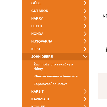
GÜDE
GUTBROD
Nů
HARRY
HECHT
HONDA
HUSQVARNA
ISEKI
JOHN DEERE
Žací nože pro sekačky a
ridery
Klínové řemeny a řemenice
Zapalovací soustava
KARSIT
KAWASAKI
KOHLER