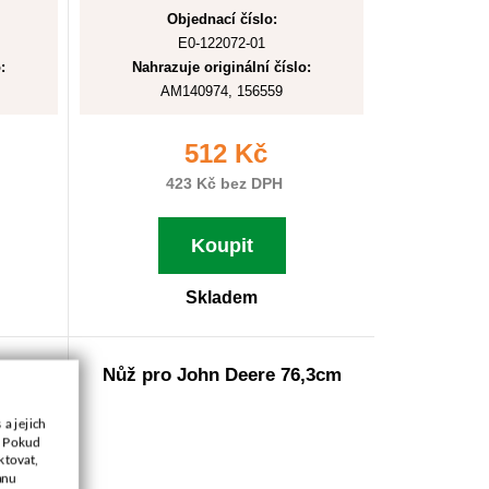
Objednací číslo:
E0-122072-01
:
Nahrazuje originální číslo:
AM140974, 156559
512 Kč
423 Kč bez DPH
Koupit
Skladem
,4cm
Nůž pro John Deere 76,3cm
a jejich
. Pokud
ktovat,
anu