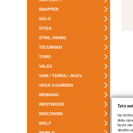
SNAPPER
SOLO
STIGA
STIHL,VIKING
TECUMSEH
TORO
VALEX
VARI / TERRA / JIKOV
VEGA V-GARDEN
WEIBANG
Nů
WESTWOOD
Tato we
WISCONSIN
Na těchto
dobu zpra
WOLF
byste nás
obraťte s
WORLD