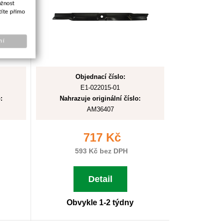
ožnost
títe přímo
ní
Objednací číslo:
E1-022015-01
:
Nahrazuje originální číslo:
AM36407
717 Kč
593 Kč bez DPH
Detail
Obvykle 1-2 týdny