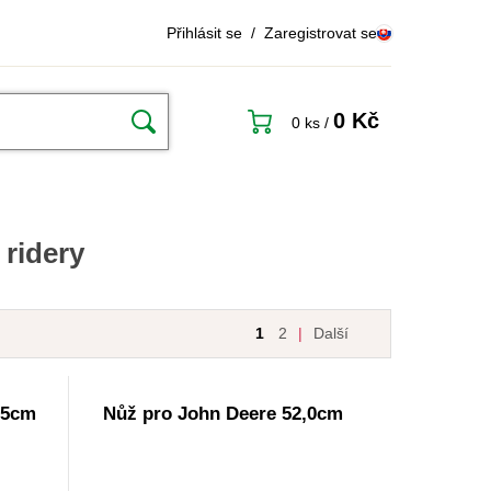
Přihlásit se
/
Zaregistrovat se
0 Kč
0 ks
/
ridery
1
2
|
Další
,5cm
Nůž pro John Deere 52,0cm