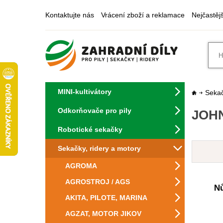
Kontaktujte nás
Vrácení zboží a reklamace
Nejčastěj
MINI-kultivátory
Sekač
Odkorňovače pro pily
JOHN
Robotické sekačky
Sekačky, ridery a motory
AGROMA
AGROSTROJ / AGS
Nů
AKITA, PILOTE, MARINA
AGZAT, MOTOR JIKOV