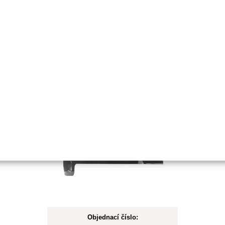
Detail
Obvykle 1-2 týdny
Nůž pro Castel Garden 44,4cm
Objednací číslo: