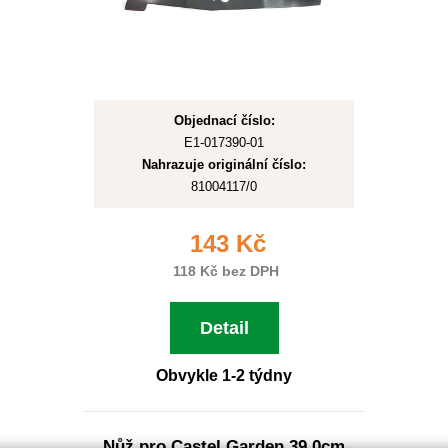
Objednací číslo:
E1-017390-01
Nahrazuje originální číslo:
81004117/0
143 Kč
118 Kč bez DPH
Detail
Obvykle 1-2 týdny
Nůž pro Castel Garden 39,0cm