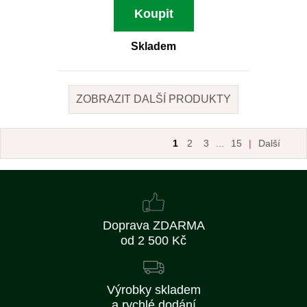
Koupit
Skladem
ZOBRAZIT DALŠÍ PRODUKTY
1
2
3
...
15
|
Další
Doprava ZDARMA
od 2 500 Kč
Výrobky skladem
a rychlé dodání