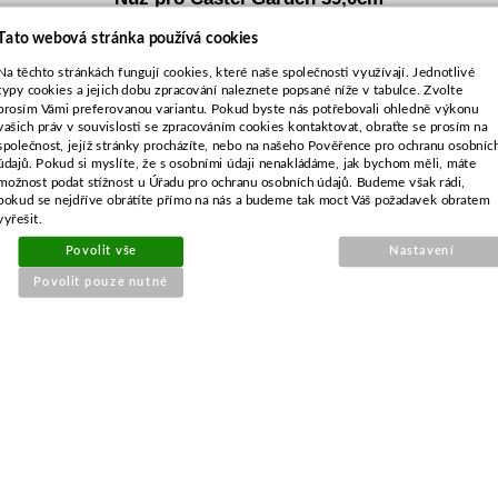
Tato webová stránka používá cookies
Na těchto stránkách fungují cookies, které naše společnosti využívají. Jednotlivé
typy cookies a jejich dobu zpracování naleznete popsané níže v tabulce. Zvolte
prosím Vámi preferovanou variantu. Pokud byste nás potřebovali ohledně výkonu
vašich práv v souvislosti se zpracováním cookies kontaktovat, obraťte se prosím na
společnost, jejíž stránky procházíte, nebo na našeho Pověřence pro ochranu osobníc
údajů. Pokud si myslíte, že s osobními údaji nenakládáme, jak bychom měli, máte
možnost podat stížnost u Úřadu pro ochranu osobních údajů. Budeme však rádi,
pokud se nejdříve obrátíte přímo na nás a budeme tak moct Váš požadavek obratem
vyřešit.
Povolit vše
Nastavení
Povolit pouze nutné
Objednací číslo:
E1-017380-01
Nahrazuje originální číslo:
81004233/2, 81004360/0
191 Kč
158 Kč bez DPH