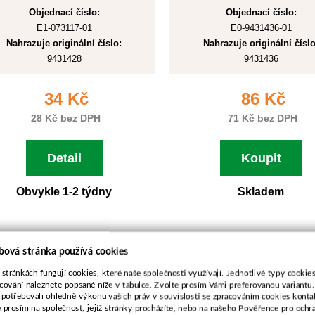
Objednací číslo:
Objednací číslo:
E1-073117-01
E0-9431436-01
Nahrazuje originální číslo:
Nahrazuje originální číslo
9431428
9431436
34 Kč
86 Kč
28 Kč bez DPH
71 Kč bez DPH
Detail
Koupit
Obvykle 1-2 týdny
Skladem
rburátor pro AGZAT,JIKOV
Karburátor JIKOV 3712
bová stránka používá cookies
2820-2T
(motory 5HP)
 stránkách fungují cookies, které naše společnosti využívají. Jednotlivé typy cookies 
cování naleznete popsané níže v tabulce. Zvolte prosím Vámi preferovanou variantu
 potřebovali ohledně výkonu vašich práv v souvislosti se zpracováním cookies konta
e prosím na společnost, jejíž stránky procházíte, nebo na našeho Pověřence pro ochr