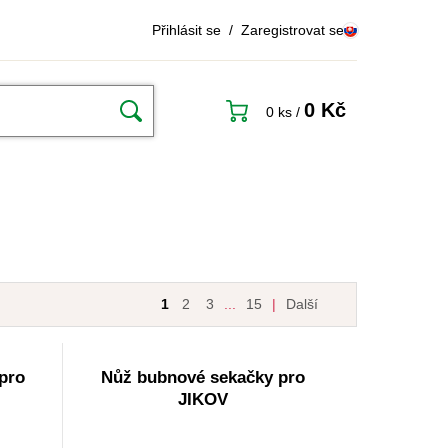
Přihlásit se
/
Zaregistrovat se
0 Kč
0 ks
/
1
2
3
...
15
|
Další
pro
Nůž bubnové sekačky pro
JIKOV