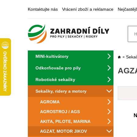
Kontaktujte nás
Vrácení zboží a reklamace
Nejčastěj
MINI-kultivátory
Sekač
Odkorňovače pro pily
AGZA
Robotické sekačky
Sekačky, ridery a motory
AGROMA
AGROSTROJ / AGS
N
AKITA, PILOTE, MARINA
AGZAT, MOTOR JIKOV