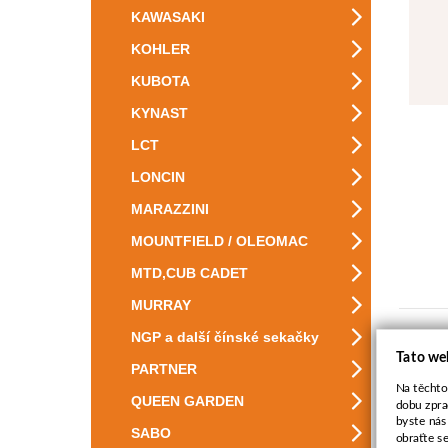
KAWASAKI
KOHLER
KUBOTA
KYNAST
LCT
LONCIN
MARAZZINI
MOUNTFIELD / OLEOMAC
MTD,CUB CADET
MURRAY
NGP a další čínské sekačky
Ka
Tato we
PARTNER
Na těchto
QUEEN GARDEN
dobu zpra
byste nás
SABO
obraťte s