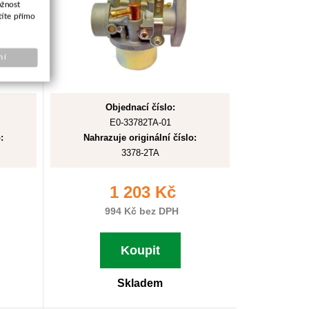
ožnost
títe přímo
ní
Objednací číslo:
E0-33782TA-01
:
Nahrazuje originální číslo:
3378-2TA
1 203 Kč
994 Kč bez DPH
Koupit
Skladem