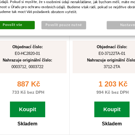
údajů. Pokud si myslíte, že s osobními údaji nenakládáme, jak bychom měli, máte m
žnost u Úřadu pro ochranu osobních údajů. Budeme však rádi, pokud se nejdříve obrá
budeme tak moct Váš požadavek obratem vyřešit.
Povolit vše
Povolit pouze nutné
Nastave
Objednací číslo:
Objednací číslo:
E0-HC2820-01
E0-37122TA-01
Nahrazuje originální číslo:
Nahrazuje originální číslo
0003712, 0003722
3712-2TA
887 Kč
1 203 Kč
733 Kč bez DPH
994 Kč bez DPH
Koupit
Koupit
Skladem
Skladem