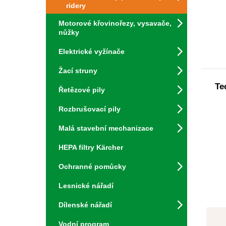
ridery
Motorové křovinořezy, vysavače,
nůžky
Elektrické vyžínače
Žací struny
Te
Řetězové pily
Rozbrušovací pily
Malá stavební mechanizace
HEPA filtry Kärcher
Ochranné pomůcky
Lesnické nářadí
Dílenské nářadí
Vodní program