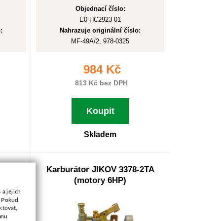
Objednací číslo:
E0-HC2923-01
:
Nahrazuje originální číslo:
MF-49A/2, 978-0325
984 Kč
813 Kč bez DPH
Koupit
Skladem
-2TA
Karburátor JIKOV 3378-2TA
(motory 6HP)
a jejich
. Pokud
ktovat,
anu