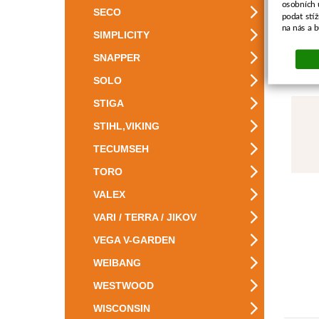
osobních 
SECO
podat stí
na nás a 
SIMPLICITY
SNAPPER
SOLO
STIGA
STIHL,VIKING
TECUMSEH
TORO
VALEX
VARI / TERRA / JIKOV
VEGA V-GARDEN
WEIBANG
WESTWOOD
WISCONSIN