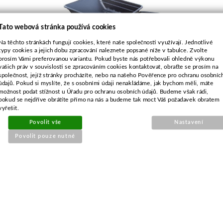
Tato webová stránka používá cookies
Na těchto stránkách fungují cookies, které naše společnosti využívají. Jednotlivé
typy cookies a jejich dobu zpracování naleznete popsané níže v tabulce. Zvolte
prosím Vámi preferovanou variantu. Pokud byste nás potřebovali ohledně výkonu
vašich práv v souvislosti se zpracováním cookies kontaktovat, obraťte se prosím na
společnost, jejíž stránky procházíte, nebo na našeho Pověřence pro ochranu osobníc
údajů. Pokud si myslíte, že s osobními údaji nenakládáme, jak bychom měli, máte
Objednací číslo:
možnost podat stížnost u Úřadu pro ochranu osobních údajů. Budeme však rádi,
E0-700200-01
pokud se nejdříve obrátíte přímo na nás a budeme tak moct Váš požadavek obratem
vyřešit.
Nahrazuje originální číslo:
UNI
Povolit vše
Nastavení
Povolit pouze nutné
6 698 Kč
5 536 Kč bez DPH
Detail
Obvykle 1-2 týdny