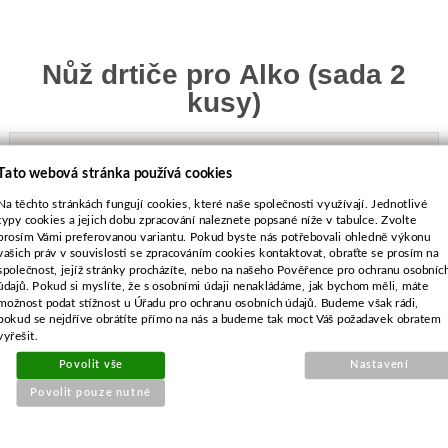
Nůž drtiče pro Alko (sada 2
kusy)
Objednací číslo:
E1-022200-02
Tato webová stránka používá cookies
Nahrazuje originální číslo:
325.030
Na těchto stránkách fungují cookies, které naše společnosti využívají. Jednotlivé
TYP DÍLU:
kompatibilní s originálem
typy cookies a jejich dobu zpracování naleznete popsané níže v tabulce. Zvolte
prosím Vámi preferovanou variantu. Pokud byste nás potřebovali ohledně výkonu
vašich práv v souvislosti se zpracováním cookies kontaktovat, obraťte se prosím na
společnost, jejíž stránky procházíte, nebo na našeho Pověřence pro ochranu osobníc
údajů. Pokud si myslíte, že s osobními údaji nenakládáme, jak bychom měli, máte
možnost podat stížnost u Úřadu pro ochranu osobních údajů. Budeme však rádi,
pokud se nejdříve obrátíte přímo na nás a budeme tak moct Váš požadavek obratem
518 Kč
vyřešit.
vč. DPH
Povolit vše
Nastavení
428 Kč
bez DPH
Dostupnost:
Poslední kus
Povolit pouze nutné
-
+