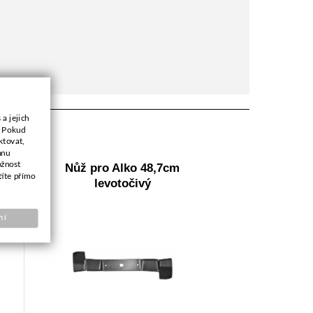
a jejich
. Pokud
ktovat,
anu
ožnost
Nůž pro Alko 48,7cm
títe přímo
levotočivý
ní