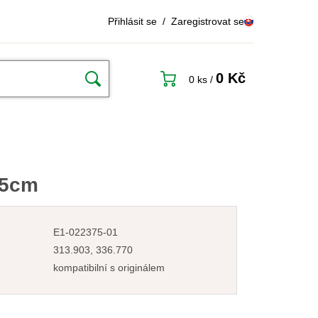
Přihlásit se
/
Zaregistrovat se
0 Kč
0 ks
/
,5cm
E1-022375-01
313.903, 336.770
kompatibilní s originálem