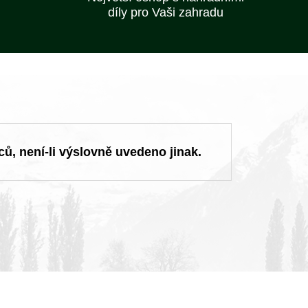
díly pro Vaši zahradu
ců, není-li výslovně uvedeno jinak.