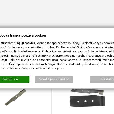
bová stránka používá cookies
 stránkách fungují cookies, které naše společnosti využívají. Jednotlivé typy cookies 
cování naleznete popsané níže v tabulce. Zvolte prosím Vámi preferovanou variantu
 potřebovali ohledně výkonu vašich práv v souvislosti se zpracováním cookies konta
e prosím na společnost, jejíž stránky procházíte, nebo na našeho Pověřence pro ochr
údajů. Pokud si myslíte, že s osobními údaji nenakládáme, jak bychom měli, máte m
ž pro Alko 38,0cm
Nůž pro Alko 37,9cm
žnost u Úřadu pro ochranu osobních údajů. Budeme však rádi, pokud se nejdříve obrá
budeme tak moct Váš požadavek obratem vyřešit.
Povolit vše
Povolit pouze nutné
Nastave