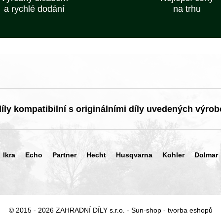
a rychlé dodání
na trhu
ly kompatibilní s originálními díly uvedených výrob
Ikra
Echo
Partner
Hecht
Husqvarna
Kohler
Dolmar
© 2015 - 2026 ZAHRADNÍ DÍLY s.r.o. -
Sun-shop
-
tvorba eshopů