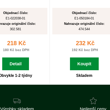
Objednací číslo:
Objednací číslo:
E1-022038-01
E1-050184-01
razuje originální číslo:
Nahrazuje originální číslo:
302.581
474.544
218 Kč
232 Kč
180 Kč bez DPH
192 Kč bez DPH
Detail
Koupit
Obvykle 1-2 týdny
Skladem
Výrobky skladem
Nejlepší ceny