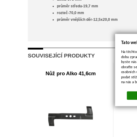
průměr středu-19,7 mm
rozteč-70,0 mm
průměr vnějších děr-12,5x20,0 mm
Tato we
Na těchto
SOUVISEJÍCÍ PRODUKTY
dobu zpra
byste nás
obraťte s
osobních 
Nůž pro Alko 41,6cm
Nů
podat stí
na nás a 