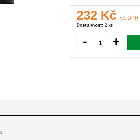
232 Kč
vč. DPH
Dostupnost:
2 ks
-
+
80