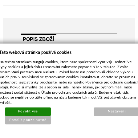
POPIS ZBOŽÍ
Alko 38E, 38B, 38BH, 38EH, GLE380, GLB380
Tato webová stránka používá cookies
délka-380 mm
Na těchto stránkách fungují cookies, které naše společnosti využívají. Jednotlivé
průměr středu-14,2 mm
typy cookies a jejich dobu zpracování naleznete popsané níže v tabulce. Zvolte
rozteč-70,0 mm
prosím Vámi preferovanou variantu. Pokud byste nás potřebovali ohledně výkonu
vašich práv v souvislosti se zpracováním cookies kontaktovat, obraťte se prosím na
průměr vnějších děr-12,7 mm
společnost, jejíž stránky procházíte, nebo na našeho Pověřence pro ochranu osobníc
údajů. Pokud si myslíte, že s osobními údaji nenakládáme, jak bychom měli, máte
možnost podat stížnost u Úřadu pro ochranu osobních údajů. Budeme však rádi,
pokud se nejdříve obrátíte přímo na nás a budeme tak moct Váš požadavek obratem
vyřešit.
Povolit vše
Nastavení
SOUVISEJÍCÍ PRODUKTY
Povolit pouze nutné
Nůž pro Alko 50,7cm