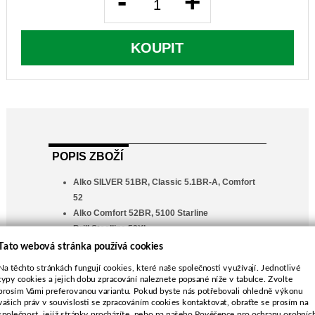
-
+
KOUPIT
POPIS ZBOŽÍ
Alko SILVER 51BR, Classic 5.1BR-A, Comfort
52
Alko Comfort 52BR, 5100 Starline
Brill Steelline 52XL
délka-510 mm
Tato webová stránka používá cookies
průměr středu-19,7 mm
Na těchto stránkách fungují cookies, které naše společnosti využívají. Jednotlivé
rozteč-65,0 mm
typy cookies a jejich dobu zpracování naleznete popsané níže v tabulce. Zvolte
průměr vnějších děr-10,0 mm
prosím Vámi preferovanou variantu. Pokud byste nás potřebovali ohledně výkonu
vašich práv v souvislosti se zpracováním cookies kontaktovat, obraťte se prosím na
společnost, jejíž stránky procházíte, nebo na našeho Pověřence pro ochranu osobníc