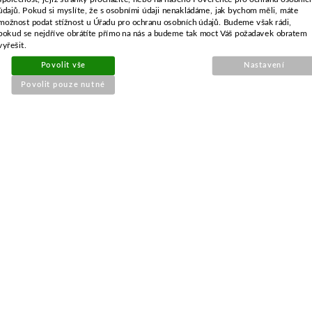
údajů. Pokud si myslíte, že s osobními údaji nenakládáme, jak bychom měli, máte
možnost podat stížnost u Úřadu pro ochranu osobních údajů. Budeme však rádi,
pokud se nejdříve obrátíte přímo na nás a budeme tak moct Váš požadavek obratem
vyřešit.
ALTERNATIVNÍ ZBOŽÍ
Povolit vše
Nastavení
Povolit pouze nutné
Nůž pro Alko SILVER 51,0cm
mulčovací
Objednací číslo:
E1-050868-01
Nahrazuje originální číslo: