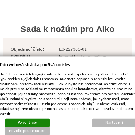
Sada k nožům pro Alko
Objednací číslo:
E0-22736S-01
TYP DÍLU:
kompatibilní s originálem
Tato webová stránka používá cookies
Na těchto stránkách fungují cookies, které naše společnosti využívají. Jednotlivé
typy cookies a jejich dobu zpracování naleznete popsané níže v tabulce. Zvolte
prosím Vámi preferovanou variantu. Pokud byste nás potřebovali ohledně výkonu
314 Kč
vašich práv v souvislosti se zpracováním cookies kontaktovat, obraťte se prosím na
společnost, jejíž stránky procházíte, nebo na našeho Pověřence pro ochranu osobníc
vč. DPH
údajů. Pokud si myslíte, že s osobními údaji nenakládáme, jak bychom měli, máte
259 Kč
bez DPH
možnost podat stížnost u Úřadu pro ochranu osobních údajů. Budeme však rádi,
Dostupnost:
5 ks
pokud se nejdříve obrátíte přímo na nás a budeme tak moct Váš požadavek obratem
vyřešit.
-
+
Povolit vše
Nastavení
Povolit pouze nutné