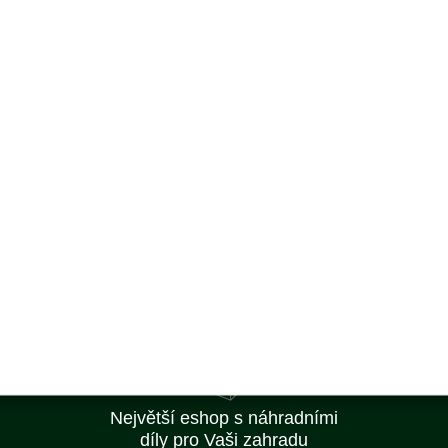
Obvykle 1-2 týdny
Doprava ZDARMA
od 2 500 Kč
Výrobky skladem
a rychlé dodání
Nejlepší ceny
na trhu
Největší eshop s náhradními
díly pro Vaši zahradu