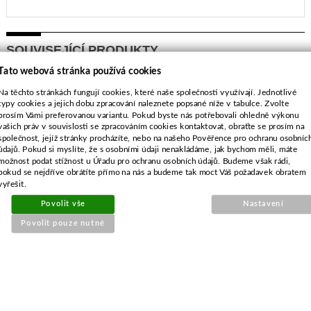
SOUVISEJÍCÍ PRODUKTY
Tato webová stránka používá cookies
Opravárenská sada lepení pro
Na těchto stránkách fungují cookies, které naše společnosti využívají. Jednotlivé
typy cookies a jejich dobu zpracování naleznete popsané níže v tabulce. Zvolte
kola
prosím Vámi preferovanou variantu. Pokud byste nás potřebovali ohledně výkonu
vašich práv v souvislosti se zpracováním cookies kontaktovat, obraťte se prosím na
společnost, jejíž stránky procházíte, nebo na našeho Pověřence pro ochranu osobníc
údajů. Pokud si myslíte, že s osobními údaji nenakládáme, jak bychom měli, máte
možnost podat stížnost u Úřadu pro ochranu osobních údajů. Budeme však rádi,
pokud se nejdříve obrátíte přímo na nás a budeme tak moct Váš požadavek obratem
vyřešit.
Povolit vše
Nastavení
Povolit pouze nutné
Objednací číslo:
E2-001950-01
Nahrazuje originální číslo: