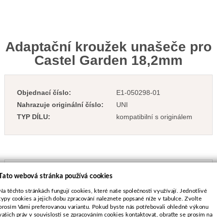
Adaptační kroužek unašeče pro
Castel Garden 18,2mm
Objednací číslo:
E1-050298-01
Nahrazuje originální číslo:
UNI
TYP DÍLU:
kompatibilní s originálem
23 Kč
Tato webová stránka používá cookies
vč. DPH
19 Kč
bez DPH
Na těchto stránkách fungují cookies, které naše společnosti využívají. Jednotlivé
typy cookies a jejich dobu zpracování naleznete popsané níže v tabulce. Zvolte
Dostupnost:
Více než 10 kusů
prosím Vámi preferovanou variantu. Pokud byste nás potřebovali ohledně výkonu
vašich práv v souvislosti se zpracováním cookies kontaktovat, obraťte se prosím na