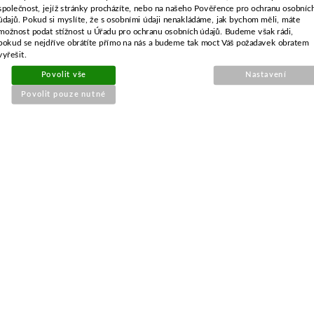
-
+
společnost, jejíž stránky procházíte, nebo na našeho Pověřence pro ochranu osobníc
údajů. Pokud si myslíte, že s osobními údaji nenakládáme, jak bychom měli, máte
možnost podat stížnost u Úřadu pro ochranu osobních údajů. Budeme však rádi,
pokud se nejdříve obrátíte přímo na nás a budeme tak moct Váš požadavek obratem
vyřešit.
KOUPIT
Povolit vše
Nastavení
Povolit pouze nutné
POPIS ZBOŽÍ
Adaptační kroužek GGP pro redukci z 18,2 mm
na 10,2 mm
SOUVISEJÍCÍ PRODUKTY